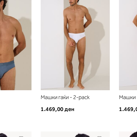
листа
листа
на
на
желби
желби
Машки гаќи - 2-pack
Машки 
1.469,00 ден
1.469,