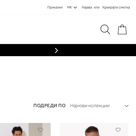
Приказни
MK
Најава
Креирајте сметка
Пре
ПОДРЕДИ ПО
Додади
Додади
во
во