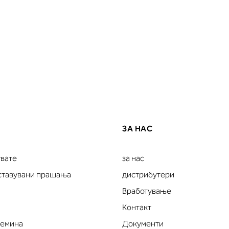
ЗА НАС
увате
за нас
оставувани прашања
дистрибутери
Вработување
Контакт
лемина
Документи