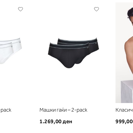
Додади
Додади
во
во
листа
листа
на
на
желби
желби
-pack
Машки гаќи – 2-pack
Класич
1.269,00 ден
999,00