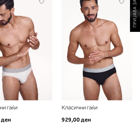
Додади
Додади
во
во
листа
листа
на
на
желби
желби
ни гаќи
Класични гаќи
 ден
929,00 ден