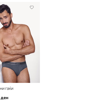
Додади
во
листа
на
желби
ни гаќи
 ден