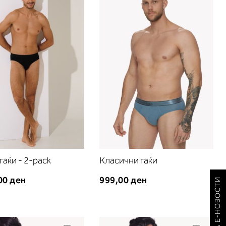
листа
листа
на
на
желби
желби
гаќи - 2-pack
Класични гаќи
00 ден
999,00 ден
ПРИЈАВА ЗА Е-НОВОСТИ