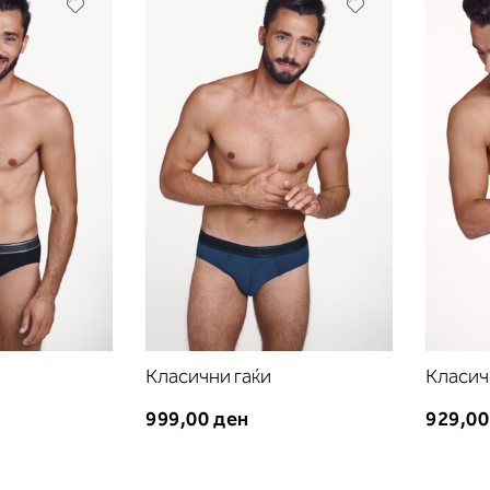
Додади
Додади
во
во
листа
листа
на
на
желби
желби
Класични гаќи
Класич
999,00 ден
929,00