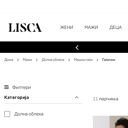
Skip
to
Content
# Внесете најмалку три знаци за преба
ЖЕНИ
МАЖИ
ДЕЦА
Дома
Мажи
Долна облека
Машки гаќи
Гаќички
Филтери
Категорија
11
парчиња
Долна облека