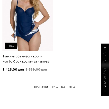
желби
-60%
ПРИЈАВА ЗА Е-НОВОСТИ
Танкини со пенести корпи
Puerto Rico - костим за капење
1.416,00 ден
3.539,00 ден
ПРИКАЖИ
НА СТРАНА