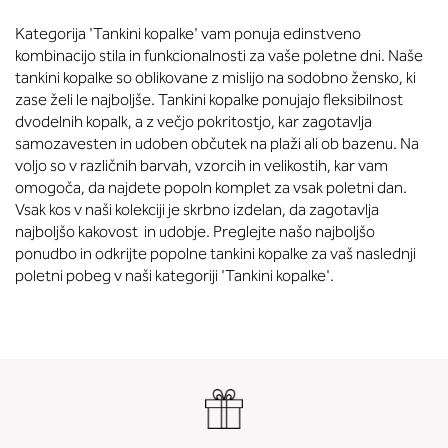
Kategorija 'Tankini kopalke' vam ponuja edinstveno
kombinacijo stila in funkcionalnosti za vaše poletne dni. Naše
tankini kopalke so oblikovane z mislijo na sodobno žensko, ki
zase želi le najboljše. Tankini kopalke ponujajo fleksibilnost
dvodelnih kopalk, a z večjo pokritostjo, kar zagotavlja
samozavesten in udoben občutek na plaži ali ob bazenu. Na
voljo so v različnih barvah, vzorcih in velikostih, kar vam
omogoča, da najdete popoln komplet za vsak poletni dan.
Vsak kos v naši kolekciji je skrbno izdelan, da zagotavlja
najboljšo kakovost in udobje. Preglejte našo najboljšo
ponudbo in odkrijte popolne tankini kopalke za vaš naslednji
poletni pobeg v naši kategoriji 'Tankini kopalke'.