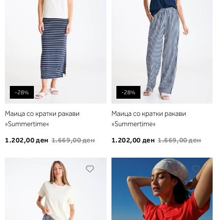
желби
желб
-28%
-28%
Маица со кратки ракави
Маица со кратки ракави
»Summertime«
»Summertime«
1.202,00 ден
1.669,00 ден
1.202,00 ден
1.669,00 ден
Додади
Дода
во
во
листа
листа
на
на
желби
желб