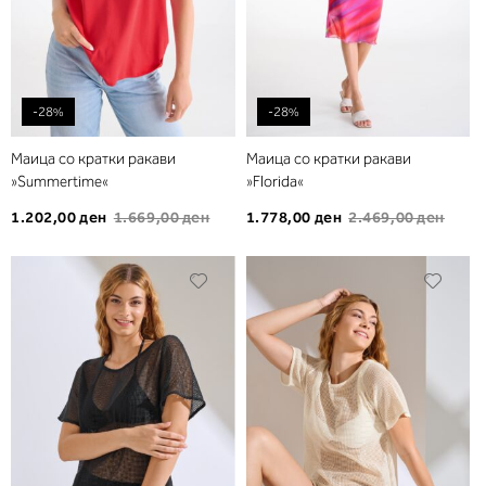
-28%
-28%
Маица со кратки ракави
Маица со кратки ракави
»Summertime«
»Florida«
1.202,00 ден
1.669,00 ден
1.778,00 ден
2.469,00 ден
Додади
Дода
во
во
листа
листа
на
на
желби
желб