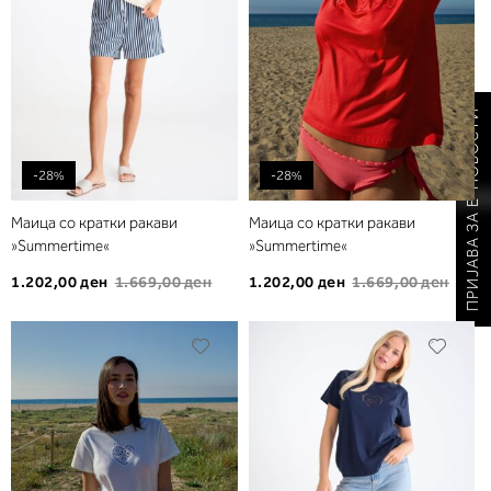
ПРИЈАВА ЗА Е-НОВОСТИ
-28%
-28%
Маица со кратки ракави
Маица со кратки ракави
»Summertime«
»Summertime«
1.202,00 ден
1.669,00 ден
1.202,00 ден
1.669,00 ден
Додади
Дода
во
во
листа
листа
на
на
желби
желб