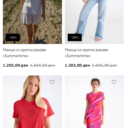
-28%
-28%
Маица со кратки ракави
Маица со кратки ракави
»Summertime«
»Summertime«
1.202,00 ден
1.669,00 ден
1.202,00 ден
1.669,00 ден
Додади
Дода
во
во
листа
листа
на
на
желби
желб