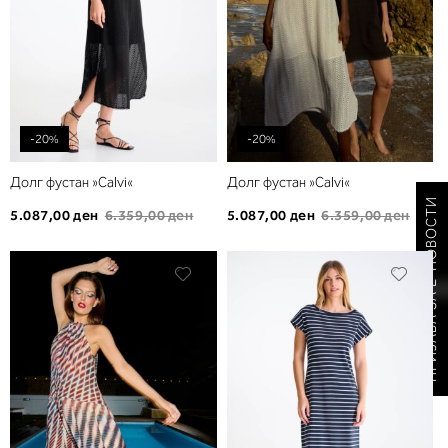
-20%
-20%
Долг фустан »Calvi«
Долг фустан »Calvi«
ПРИЈАВА ЗА Е-НОВОСТИ
5.087,00 ден
6.359,00 ден
5.087,00 ден
6.359,00 ден
Додади
Дода
во
во
листа
листа
на
на
желби
желб