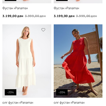
Фустан »Panama«
Фустан »Panama«
3.199,00 ден
3.999,00 ден
3.199,00 ден
3.999,00 ден
Додади
Дода
во
во
листа
листа
на
на
желби
желб
-20%
-20%
олг фустан »Panama«
олг фустан »Panama«