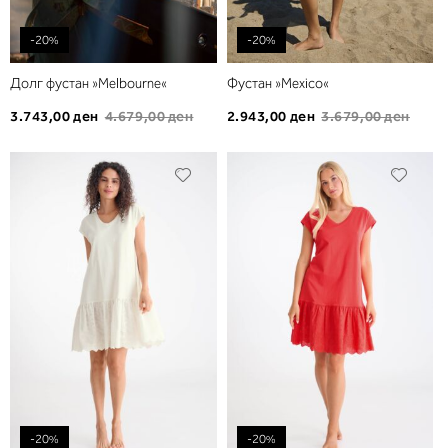
-20%
-20%
Долг фустан »Melbourne«
Фустан »Mexico«
3.743,00 ден
4.679,00 ден
2.943,00 ден
3.679,00 ден
Додади
Дода
во
во
листа
листа
на
на
желби
желб
-20%
-20%