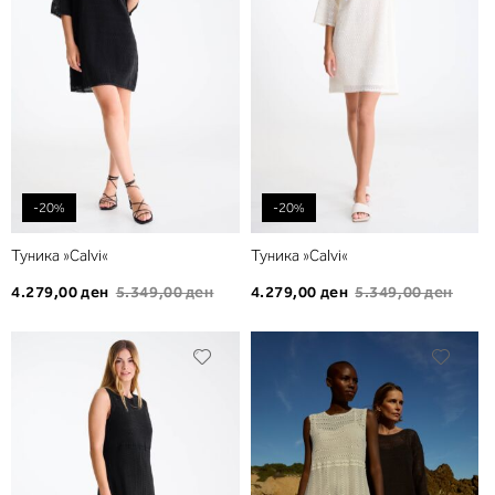
желби
желб
-20%
-20%
Туника »Calvi«
Туника »Calvi«
4.279,00 ден
5.349,00 ден
4.279,00 ден
5.349,00 ден
Додади
Дода
во
во
листа
листа
на
на
желби
желб