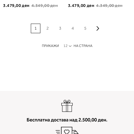
3.479,00 ден
4.349,00 ден
3.479,00 ден
4.349,00 ден
PAGE
Page
Продолжи
Моментално ја прегледувате страната
Page
Page
Page
Page
1
2
3
4
5
ПРИКАЖИ
НА СТРАНА
Бесплатна достава над 2.500,00 ден.