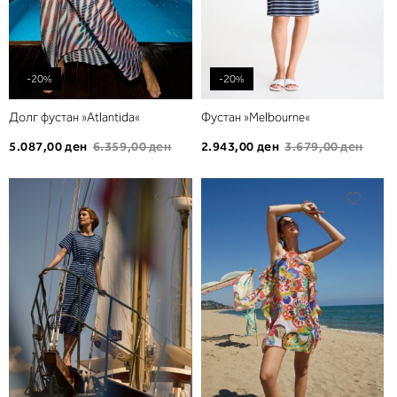
-20%
-20%
Долг фустан »Atlantida«
Фустан »Melbourne«
5.087,00 ден
6.359,00 ден
2.943,00 ден
3.679,00 ден
Додади
Дода
во
во
листа
листа
на
на
желби
желб