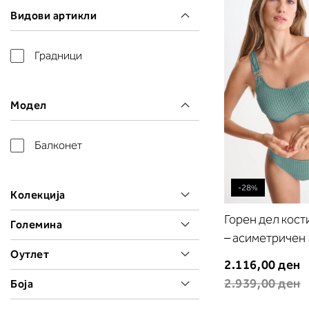
Видови артикли
Градници
Модел
Балконет
-28%
Колекција
Горен дел кост
Големина
– асиметричен 
Оутлет
2.116,00 ден
2.939,00 ден
Боја