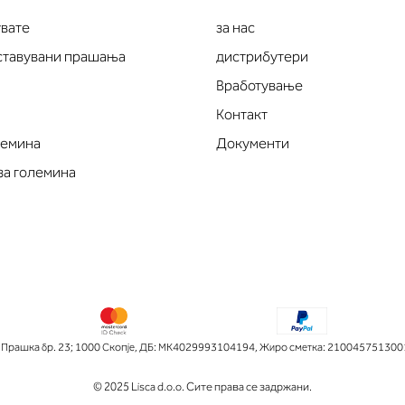
увате
за нас
оставувани прашања
дистрибутери
Вработување
Контакт
лемина
Документи
за големина
рашка бр. 23; 1000 Скопје
,
ДБ: МК4029993104194
,
Жиро сметка: 210045751300
© 2025 Lisca d.o.o. Сите права се задржани.