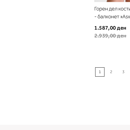
Горен дел кост
- балконет »As
1.587,00 ден
2.939,00 ден
1
2
3