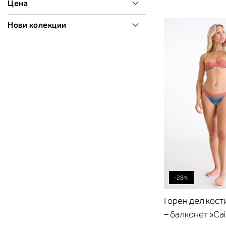
Цена
Нови колекции
-28%
Горен дел кост
– балконет »Cai