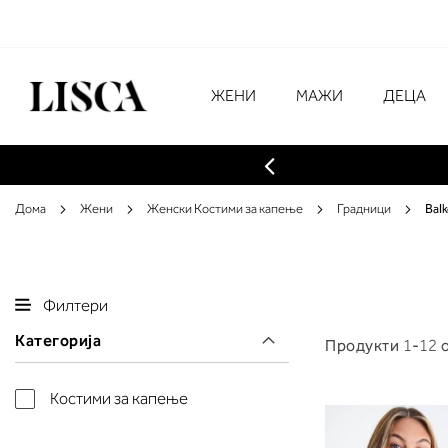
Skip
to
Content
# Внесете најмалку три знаци за преба
ЖЕНИ
МАЖИ
ДЕЦА
Дома
Жени
Женски Костими за капење
Градници
Bal
Филтери
Категорија
Продукти
1
-
12
Костими за капење