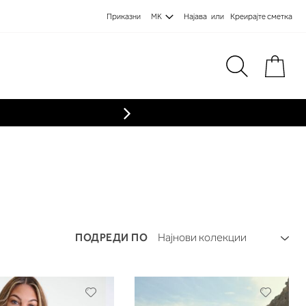
Приказни
MK
Најава
Креирајте сметка
Пре
ПОДРЕДИ ПО
Додади
Додади
во
во