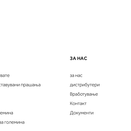
ЗА НАС
увате
за нас
оставувани прашања
дистрибутери
Вработување
Контакт
лемина
Документи
за големина