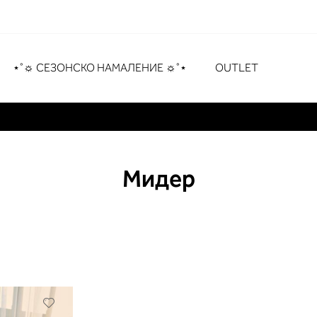
рување
# Притиснете Enter за пребарување
⋆˚☼ СЕЗОНСКО НАМАЛЕНИЕ ☼˚⋆
OUTLET
Мидер
Додади
во