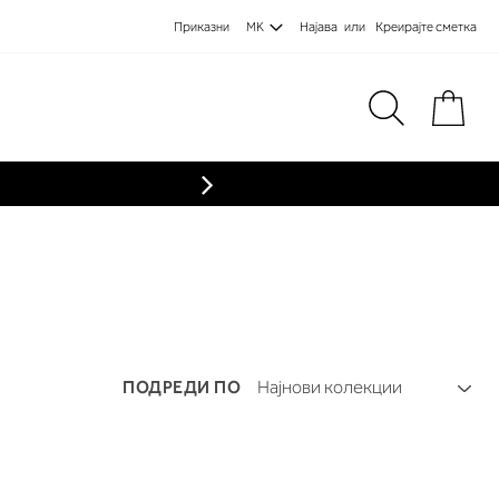
Приказни
MK
Најава
Креирајте сметка
Пре
ПОДРЕДИ ПО