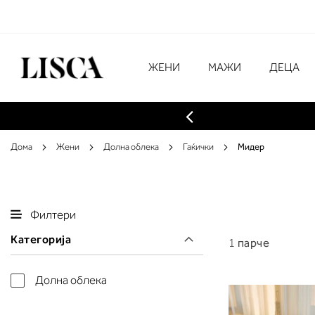
Skip
to
Content
# Внесете најмалку три знаци за преба
ЖЕНИ
МАЖИ
ДЕЦА
Дома
Жени
Долна облека
Гаќички
Мидер
Филтери
Категорија
1
парче
Долна облека