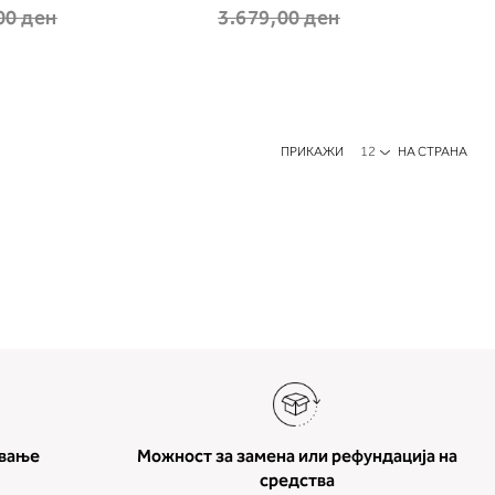
00 ден
3.679,00 ден
ПРИКАЖИ
НА СТРАНА
ување
Можност за замена или рефундација на
средства