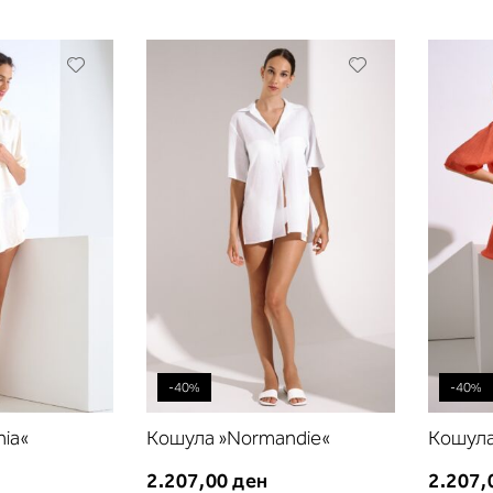
Додади
Додади
во
во
листа
листа
на
на
желби
желби
-40%
-40%
ia«
Кошула »Normandie«
Кошула
2.207,00 ден
2.207,