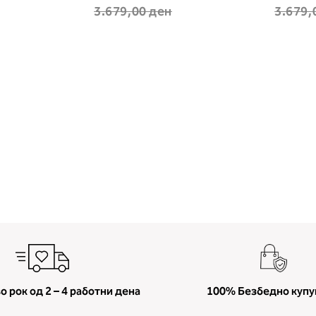
3.679,00 ден
3.679,
о рок од 2 – 4 работни дена
100% Безбедно куп