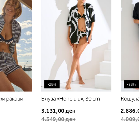
листа
листа
на
на
желби
желби
-28%
-28%
ки ракави
Блуза »Honolulu«, 80 cm
Кошула
3.131,00 ден
2.886,
4.349,00 ден
4.009,