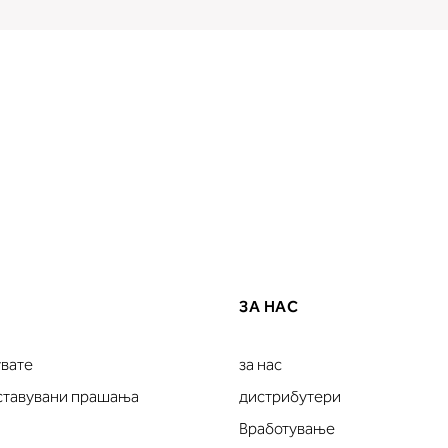
ЗА НАС
увате
за нас
оставувани прашања
дистрибутери
Вработување