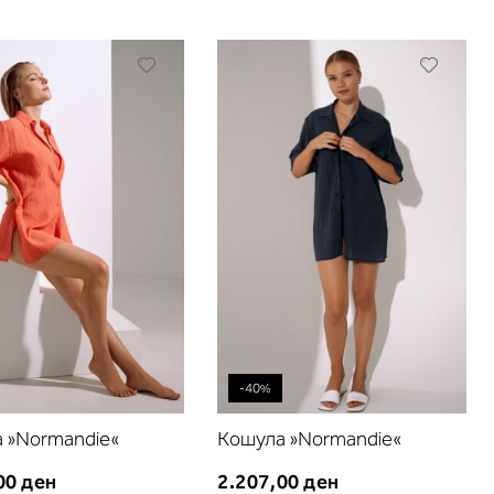
Додади
Додади
во
во
листа
листа
на
на
желби
желби
-40%
 »Normandie«
Кошула »Normandie«
00 ден
2.207,00 ден