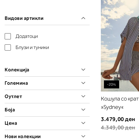
Видови артикли
Додатоци
Блузи и туники
Колекција
Големина
-20%
Оутлет
Кошула со крат
»Sydney«
Боја
3.479,00 ден
Цена
4.349,00 ден
Нови колекции