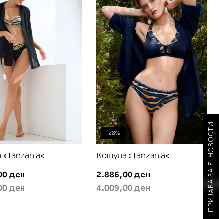
листа
листа
на
на
желби
желби
ПРИЈАВА ЗА Е-НОВОСТИ
-28%
 »Tanzania«
Кошула »Tanzania«
00 ден
2.886,00 ден
00 ден
4.009,00 ден