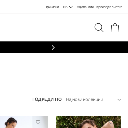
Приказни
MK
Најава
Креирајте сметка
Пре
ПОДРЕДИ ПО
Додади
Додади
во
во