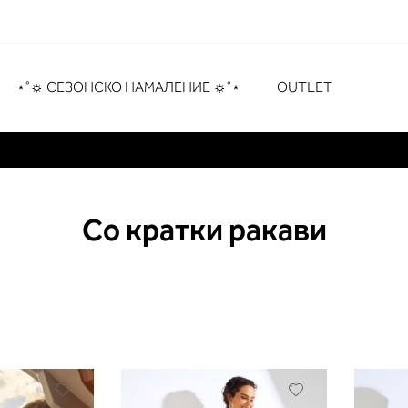
рување
# Притиснете Enter за пребарување
⋆˚☼ СЕЗОНСКО НАМАЛЕНИЕ ☼˚⋆
OUTLET
Со кратки ракави
Додади
Додади
во
во