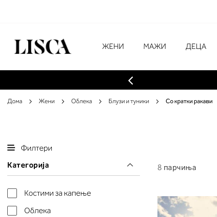
Skip
to
Content
# Внесете најмалку три знаци за преба
ЖЕНИ
МАЖИ
ДЕЦА
Дома
Жени
Облека
Блузи и туники
Со кратки ракави
Филтери
Категорија
8
парчиња
Костими за капење
Облека