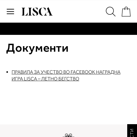
Skip
Пр
to
Content
# Внесете најмалку три знаци за пребарување
# Притиснете Enter за пребарување
Документи
ПРАВИЛА ЗА УЧЕСТВО ВО FACEBOOK НАГРАДНА
ИГРА LISCA – ЛЕТНО БЕГСТВО