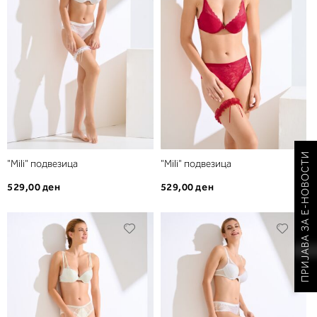
желби
желб
ПРИЈАВА ЗА Е-НОВОСТИ
"Mili" подвезица
"Mili" подвезица
529,00 ден
529,00 ден
Додади
Дода
во
во
листа
листа
на
на
желби
желб