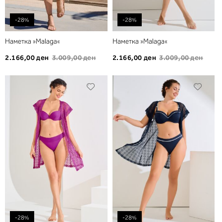
-28%
-28%
Наметка »Malaga«
Наметка »Malaga«
2.166,00 ден
3.009,00 ден
2.166,00 ден
3.009,00 ден
Додади
Дода
во
во
листа
листа
на
на
желби
желб
-28%
-28%