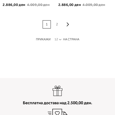
2.886,00 ден
4.009,00 ден
2.886,00 ден
4.009,00 ден
PAGE
Page
Продолжи
Моментално ја
Page
1
2
прегледувате
страната
ПРИКАЖИ
НА СТРАНА
Бесплатна достава над 2.500,00 ден.