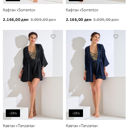
Кафтан »Sorrento«
Кафтан »Sorrento«
2.166,00 ден
3.009,00 ден
2.166,00 ден
3.009,00 ден
Додади
Дода
во
во
листа
листа
на
на
желби
желб
-28%
-28%
Кавтан »Tanzania«
Кавтан »Tanzania«