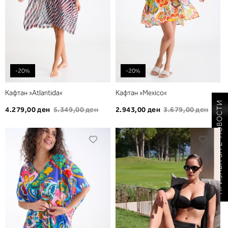
-20%
-20%
Кафтан »Atlantida«
Кафтан »Mexico«
ПРИЈАВА ЗА Е-НОВОСТИ
4.279,00 ден
5.349,00 ден
2.943,00 ден
3.679,00 ден
Додади
Дода
во
во
листа
листа
на
на
желби
желб