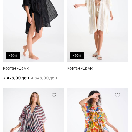
желби
желб
-20%
-20%
Кафтан »Calvi«
Кафтан »Calvi«
3.479,00 ден
4.349,00 ден
Додади
Дода
во
во
листа
листа
на
на
желби
желб