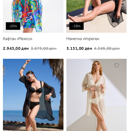
-20%
-28%
Кафтан »Mexico«
Наметка »Imperia«
2.943,00 ден
3.679,00 ден
3.131,00 ден
4.349,00 ден
Додади
Дода
во
во
листа
листа
на
на
желби
желб