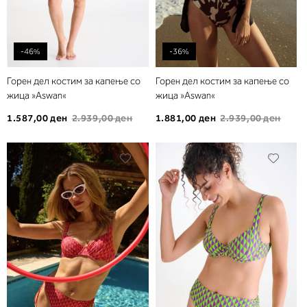
-46%
-36%
Горен дел костим за капење со
Горен дел костим за капење со
жица »Aswan«
жица »Aswan«
1.587,00 ден
2.939,00 ден
1.881,00 ден
2.939,00 ден
Додади
Дода
во
во
листа
листа
на
на
желби
желб