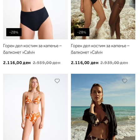
-28%
-28%
Горен дел костим за капење –
Горен дел костим за капење –
балконет »Calvi«
балконет »Calvi«
2.116,00 ден
2.939,00 ден
2.116,00 ден
2.939,00 ден
Додади
Дода
во
во
листа
листа
на
на
желби
желб