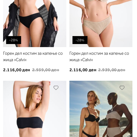
-28%
-28%
Горен дел костим за капење со
Горен дел костим за капење со
жица »Calvi«
жица »Calvi«
2.116,00 ден
2.939,00 ден
2.116,00 ден
2.939,00 ден
Додади
Дода
во
во
листа
листа
на
на
желби
желб