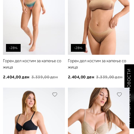
-28%
-28%
Горен дел костим за капење со
Горен дел костим за капење со
жица
жица
ПРИЈАВА ЗА Е-НОВОСТИ
2.404,00 ден
3.339,00 ден
2.404,00 ден
3.339,00 ден
Додади
Дода
во
во
листа
листа
на
на
желби
желб