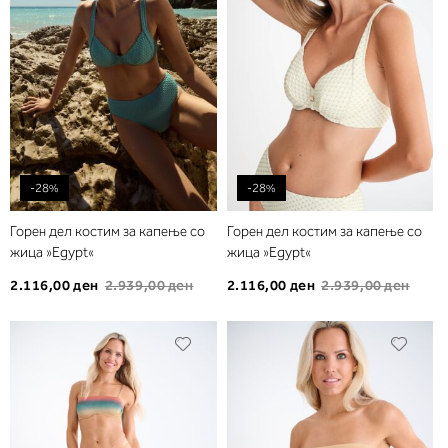
желби
желб
-28%
-28%
Горен дел костим за капење со
Горен дел костим за капење со
жица »Egypt«
жица »Egypt«
2.116,00 ден
2.939,00 ден
2.116,00 ден
2.939,00 ден
Додади
Дода
во
во
листа
листа
на
на
желби
желб