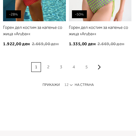
-28%
-50%
Горен дел костим за капење со
Горен дел костим за капење со
жица »Aruba««
жица »Aruba««
1.922,00 ден
2.669,00 ден
1.335,00 ден
2.669,00 ден
PAGE
Page
Продолжи
Моментално ја прегледувате страната
Page
Page
Page
Page
1
2
3
4
5
ПРИКАЖИ
НА СТРАНА