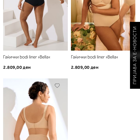
ПРИЈАВА ЗА Е-НОВОСТИ
Гаќички bodi liner »Bella«
Гаќички bodi liner »Bella«
2.809,00 ден
2.809,00 ден
Додади
во
листа
на
желби