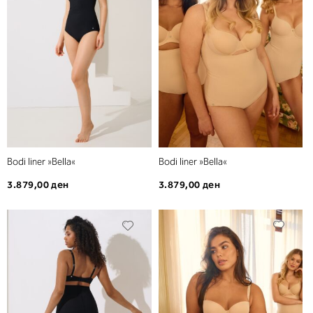
желби
желб
Bodi liner »Bella«
Bodi liner »Bella«
3.879,00 ден
3.879,00 ден
Додади
Дода
во
во
листа
листа
на
на
желби
желб