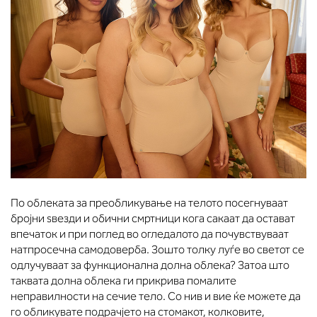
По облеката за преобликување на телото посегнуваат
бројни ѕвезди и обични смртници кога сакаат да остават
впечаток и при поглед во огледалото да почувствуваат
натпросечна самодоверба. Зошто толку луѓе во светот се
одлучуваат за функционална долна облека? Затоа што
таквата долна облека ги прикрива помалите
неправилности на сечие тело. Со нив и вие ќе можете да
го обликувате подрачјето на стомакот, колковите,