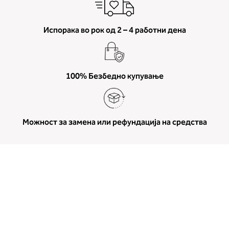
тело за кое мислите дека можете да го подобрите и на
брзина да обезбедите идеален визуелен изглед.
Испорака во рок од 2 – 4 работни дена
Ако сте уморни од постојано вовлекување на стомакот,
долната облека за обликување може брзо да ви помогне.
Ќе ги измазни вашите критични точки, како на пример
стомакот, колковите и несаканите испакнатини на грбот.
100% Безбедно купување
Кога ќе излегувате наредниот пат, облечете таква долна
облека и дискретно зацврстете го телото за неколку
секунди.
Можност за замена или рефундација на средства
3. Зашто го намалува целулитот
Облечете антицелулитни гаќички брз база на природни
состојки (кофеин, ретинол, алое, витамин Е), кои го
поттикнуваат согорувањето на маснотиите и го
ублажуваат изгледот на кожата како кора од портокал и
уживајте во резултатите.