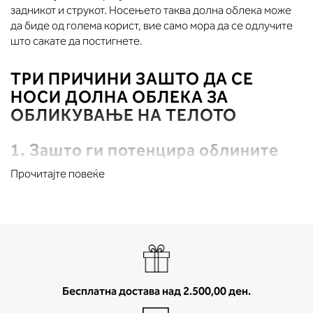
задникот и струкот. Носењето таква долна облека може
да биде од голема корист, вие само мора да се одлучите
што сакате да постигнете.
ТРИ ПРИЧИНИ ЗАШТО ДА СЕ
НОСИ ДОЛНА ОБЛЕКА ЗА
ОБЛИКУВАЊЕ НА ТЕЛОТО
1. Зашто ги потенцира облините
Прочитајте повеќе
Долната облека наменета за обликување на телото
пријатно ве обвиткува во струкот и ги создава облините
кои една минута претходно не сте ги забележале во
огледалото.
2. Зашто изгледате витко
Најпопуларната причина за функционална долна облека
Бесплатна достава над 2.500,00 ден.
е сосема јасна - виток изглед во исклучително краток рок.
Изберете долна облека осмислена за оној дел од вашето