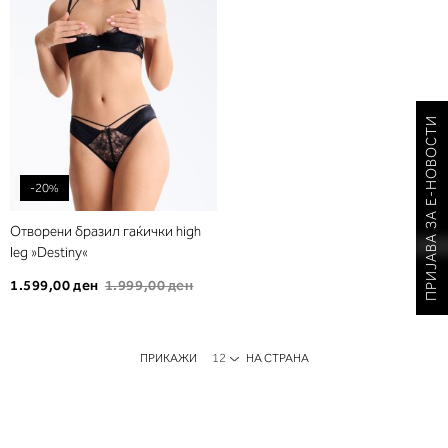
желби
ПРИЈАВА ЗА Е-НОВОСТИ
-20%
Отворени бразил гаќички high
leg »Destiny«
1.599,00 ден
1.999,00 ден
ПРИКАЖИ
НА СТРАНА