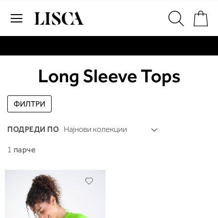
Skip
Пр
to
Content
# Внесете најмалку три знаци за пребарување
# Притиснете Enter за пребарување
Long Sleeve Tops
ФИЛТРИ
ПОДРЕДИ ПО
1
парче
Додади
во
листа
на