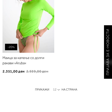
желби
ПРИЈАВА ЗА Е-НОВОСТИ
-20%
Маица за капење со долги
ракави »Aruba«
2.351,00 ден
2.939,00 ден
ПРИКАЖИ
НА СТРАНА