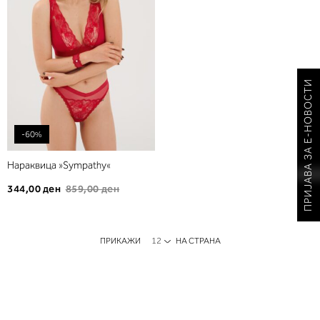
желби
ПРИЈАВА ЗА Е-НОВОСТИ
-60%
Нараквица »Sympathy«
344,00 ден
859,00 ден
ПРИКАЖИ
НА СТРАНА