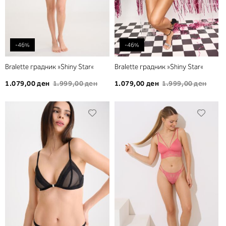
-46%
-46%
Bralette градник »Shiny Star«
Bralette градник »Shiny Star«
1.079,00 ден
1.999,00 ден
1.079,00 ден
1.999,00 ден
Додади
Дода
во
во
листа
листа
на
на
желби
желб