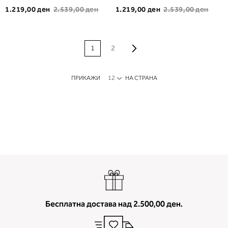
1.219,00 ден
2.539,00 ден
1.219,00 ден
2.539,00 ден
PAGE
Page
Продолжи
Моментално ја
Page
1
2
прегледувате
страната
ПРИКАЖИ
НА СТРАНА
Бесплатна достава над 2.500,00 ден.