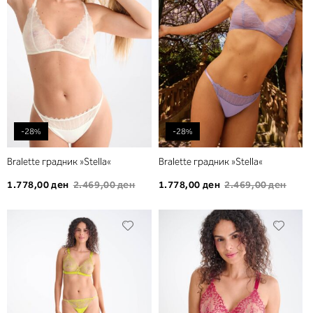
желби
желб
-28%
-28%
Bralette градник »Stella«
Bralette градник »Stella«
1.778,00 ден
2.469,00 ден
1.778,00 ден
2.469,00 ден
Додади
Дода
во
во
листа
листа
на
на
желби
желб