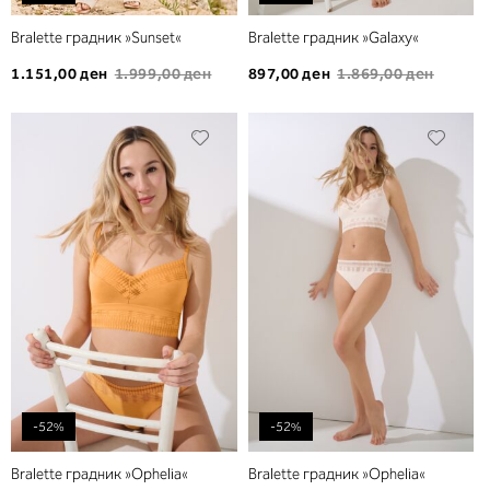
Bralette градник »Sunset«
Bralette градник »Galaxy«
1.151,00 ден
1.999,00 ден
897,00 ден
1.869,00 ден
Додади
Дода
во
во
листа
листа
на
на
желби
желб
-52%
-52%
Bralette градник »Ophelia«
Bralette градник »Ophelia«