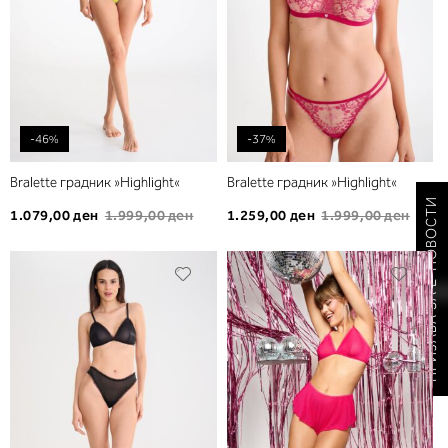
-46%
-37%
Bralette градник »Highlight«
Bralette градник »Highlight«
ПРИЈАВА ЗА Е-НОВОСТИ
1.079,00 ден
1.999,00 ден
1.259,00 ден
1.999,00 ден
Додади
Дода
во
во
листа
листа
на
на
желби
желб