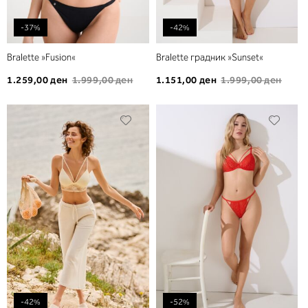
-37%
-42%
Bralette »Fusion«
Bralette градник »Sunset«
1.259,00 ден
1.999,00 ден
1.151,00 ден
1.999,00 ден
Додади
Дода
во
во
листа
листа
на
на
желби
желб
-42%
-52%