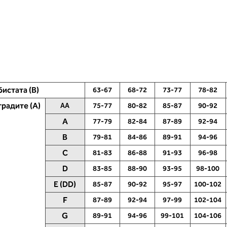
бистата (B)
63-67
68-72
73-77
78-82
градите (A)
AA
75-77
80-82
85-87
90-92
A
77-79
82-84
87-89
92-94
B
79-81
84-86
89-91
94-96
C
81-83
86-88
91-93
96-98
радите
1. Обем на бистата
D
83-85
88-90
93-95
98-100
бемот на градите.
Измерете ја бистата. Ставете ја
E (DD)
85-87
90-92
95-97
100-102
рната лента преку
мерната лента под бистата -
F
87-89
92-94
97-99
102-104
 на задното деколте и
поставете ја во права линија прек
, на ниво на
грбот на ниво на задното деколте 
G
89-91
94-96
99-101
104-106
- до вдлабнатината
напред под наборот на бистата. В