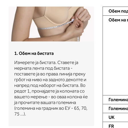
Обем под
Обем на 
1. Обем на бистата
2. Обем на г
Измерете ја бистата. Ставете ја
Измерете го о
т
мерната лента под бистата -
Ставете ја ме
поставете ја во права линија преку
на ниво на за
грбот на ниво на задното деколте и
градите, на н
напред под наборот на бистата. Во
до вдлабнати
редот 1, пронајдете ја колоната со
Во делот 2 ќе
вашето мерење - во оваа колона ќе
длабочина на
Големин
е
ја прочитате вашата големина
вашето мерење
о
(големина на градник во ЕУ - 65, 70,
во колоната ш
Големина
75 ...).
мерењето на 
UK
FR