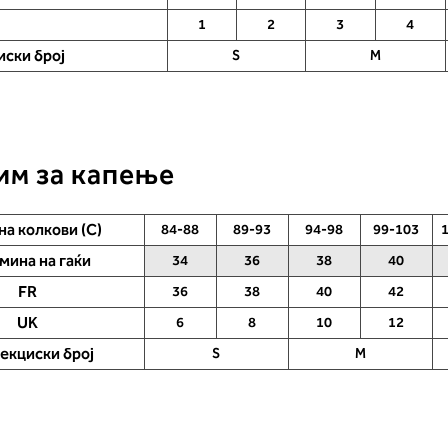
1
2
3
4
ски број
S
M
тим за капење
на колкови (C)
84-88
89-93
94-98
99-103
мина на гаќи
34
36
38
40
FR
36
38
40
42
UK
6
8
10
12
екциски број
S
M