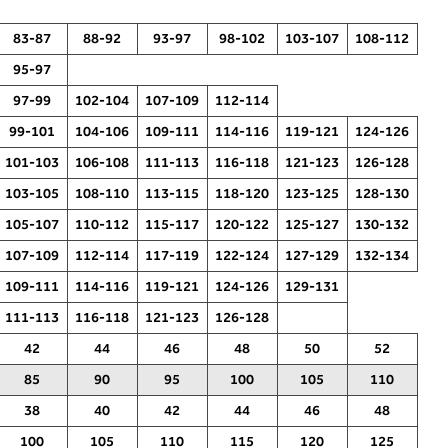
83-87
88-92
93-97
98-102
103-107
108-112
95-97
97-99
102-104
107-109
112-114
99-101
104-106
109-111
114-116
119-121
124-126
101-103
106-108
111-113
116-118
121-123
126-128
2. Обем на градите
103-105
108-110
113-115
118-120
123-125
128-130
Измерете го обемот на градите.
105-107
110-112
115-117
120-122
125-127
130-132
Ставете ја мерната лента над грбот
107-109
112-114
117-119
122-124
127-129
132-134
у
на ниво на задното деколте и над
и
градите, на ниво на брадавиците -
109-111
114-116
119-121
124-126
129-131
о
до вдлабнатината помеѓу градите.
111-113
116-118
121-123
126-128
Во делот 2 ќе прочитате која
ќе
длабочина на корпата одговара на
42
44
46
48
50
52
вашето мерење (А, Б...) - побарајте
0,
во колоната што сте ја одредиле со
85
90
95
100
105
110
мерењето на бистата.
38
40
42
44
46
48
100
105
110
115
120
125