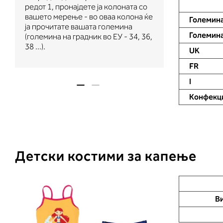
помеѓу градит
редот 1, пронајдете ја колоната со
прочитате ко
вашето мерење - во оваа колона ќе
Големин
корпата одго
ја прочитате вашата големина
мерење (A, B..
Големина
(големина на градник во ЕУ - 34, 36,
колоната што 
38 ...).
UK
мерењето на 
FR
I
Конфекци
Детски костими за капење
Ви