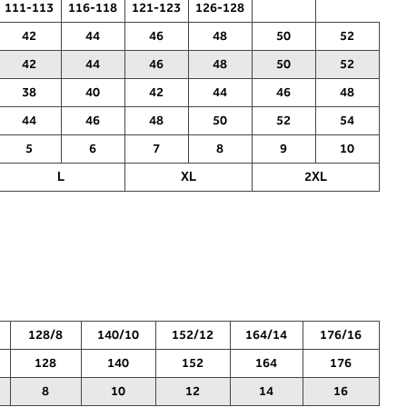
111-113
116-118
121-123
126-128
помеѓу градите. Во делот 2 ќе
прочитате која длабочина на
ќе
42
44
46
48
50
52
корпата одговара на вашето
мерење (A, B...) - побарајте во
42
44
46
48
50
52
6,
колоната што сте ја одредиле со
38
40
42
44
46
48
мерењето на бистата.
44
46
48
50
52
54
5
6
7
8
9
10
L
XL
2XL
128/8
140/10
152/12
164/14
176/16
128
140
152
164
176
8
10
12
14
16