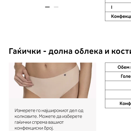
I
Конфекци
Гаќички - долна облека и кос
Обем 
Голе
Конф
Измерете го најширокиот дел од
колковите. Можете да изберете
гаќички спрема вашиот
конфекциски број.