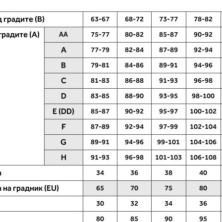
 градите (B)
63-67
68-72
73-77
78-82
градите (A)
AA
75-77
80-82
85-87
90-92
A
77-79
82-84
87-89
92-94
B
79-81
84-86
89-91
94-96
C
81-83
86-88
91-93
96-98
радите
1. Обем на бистата
D
83-85
88-90
93-95
98-100
бемот на градите.
Измерете ја бистата. Ставете ја
E (DD)
85-87
90-92
95-97
100-102
рната лента над грбот
мерната лента под бистата -
F
87-89
92-94
97-99
102-104
дното деколте и над
поставете ја во права линија прек
иво на брадавиците -
грбот на ниво на задното деколте 
G
89-91
94-96
99-101
104-106
ната помеѓу градите.
напред под наборот на бистата. В
H
91-93
96-98
101-103
106-108
 прочитате која
редот 1, пронајдете ја колоната со
 корпата одговара на
вашето мерење - во оваа колона 
а
34
36
38
40
 (А, Б...) - побарајте
ја прочитате вашата големина
то сте ја одредиле со
(големина на градник во ЕУ - 65, 7
 на градник (EU)
65
70
75
80
бистата.
75 ...).
30
32
34
36
80
85
90
95