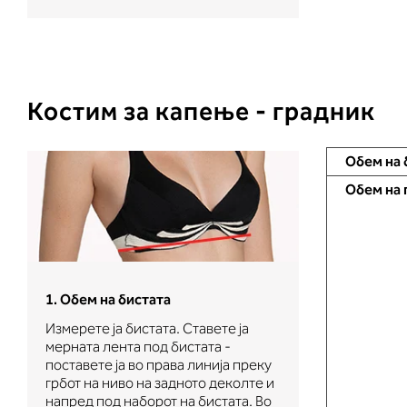
Костим за капење - градник
Обем на 
Обем на 
2. Обем на г
1. Обем на бистата
Измерете го о
Измерете ја бистата. Ставете ја
Ставете ја ме
мерната лента под бистата -
и
грбот на ниво
поставете ја во права линија преку
преку градите
грбот на ниво на задното деколте и
брадавиците 
напред под наборот на бистата. Во