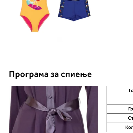
Програма за спиење
Г
Гр
Ст
Кол