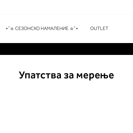
рување
# Притиснете Enter за пребарување
⋆˚☼ СЕЗОНСКО НАМАЛЕНИЕ ☼˚⋆
OUTLET
Упатства за мерење