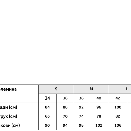
олемина
S
M
L
34
36
38
40
42
ади (см)
84
88
92
96
100
рук (см)
66
70
74
78
82
кови (см)
90
94
98
102
106