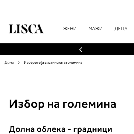
Skip
to
Content
# Внесете најмалку три знаци за преба
ЖЕНИ
МАЖИ
ДЕЦА
Дома
Изберете ја вистинската големина
Избор на големина
Долна облека - градници