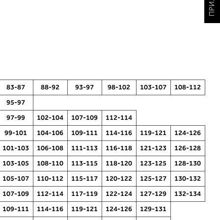
83-87
88-92
93-97
98-102
103-107
108-112
95-97
97-99
102-104
107-109
112-114
99-101
104-106
109-111
114-116
119-121
124-126
101-103
106-108
111-113
116-118
121-123
126-128
2. Обем на градите
103-105
108-110
113-115
118-120
123-125
128-130
Измерете го обемот на градите.
105-107
110-112
115-117
120-122
125-127
130-132
Ставете ја мерната лента преку
107-109
112-114
117-119
122-124
127-129
132-134
грбот на ниво на задното деколте и
у
преку градите, на ниво на
и
109-111
114-116
119-121
124-126
129-131
брадавиците - до вдлабнатината
о