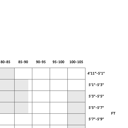
80-85
85-90
90-95
95-100
100-105
4’11”-5’1″
5’1″-5’3″
5’3″-5’5″
5’5″-5’7″
FT
5’7″-5’9″