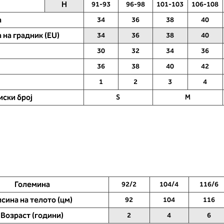
H
91-93
96-98
101-103
106-108
е. Во делот 2 ќе
редот 1, пронајдете ја колоната со
ја длабочина на
вашето мерење - во оваа колона 
а
34
36
38
40
вара на вашето
ја прочитате вашата големина
.) - побарајте во
 на градник (EU)
34
36
38
40
(големина на градник во ЕУ - 34, 3
сте ја одредиле со
38 ...).
30
32
34
36
бистата.
36
38
40
42
1
2
3
4
ски број
S
M
Големина
92/2
104/4
116/6
сина на телото (цм)
92
104
116
Возраст (години)
2
4
6