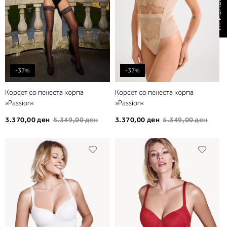
-37%
-37%
Корсет со пенеста корпа
Корсет со пенеста корпа
»Passion«
»Passion«
3.370,00 ден
5.349,00 ден
3.370,00 ден
5.349,00 ден
Додади
Дода
во
во
листа
листа
на
на
желби
желб