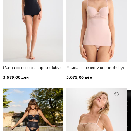
желби
желб
Маица со пенести корпи »Ruby«
Маица со пенести корпи »Ruby«
3.679,00 ден
3.679,00 ден
Додади
Дода
ПРИЈАВА ЗА Е-НОВОСТИ
во
во
листа
листа
на
на
желби
желб