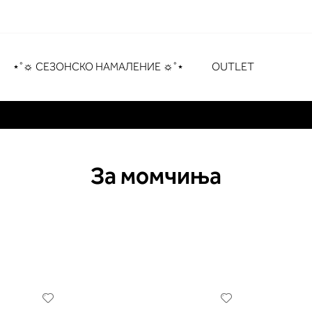
рување
# Притиснете Enter за пребарување
⋆˚☼ СЕЗОНСКО НАМАЛЕНИЕ ☼˚⋆
OUTLET
За момчиња
Додади
Додади
во
во