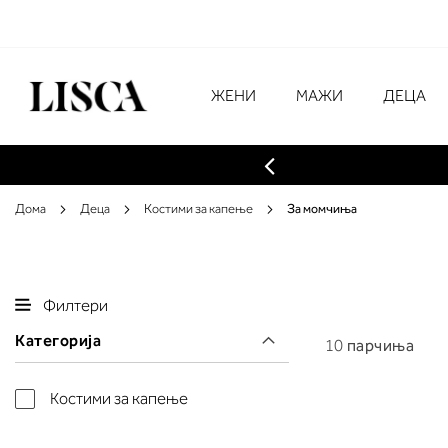
Skip
to
Content
# Внесете најмалку три знаци за преба
ЖЕНИ
МАЖИ
ДЕЦА
Дома
Деца
Костими за капење
За момчиња
Филтери
Категорија
10
парчиња
Костими за капење