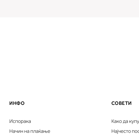
ИНФО
СОВЕТИ
Испорака
Како да куп
Начин на плаќање
Најчесто п