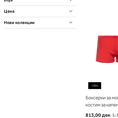
Цена
Нови колекции
-28%
Боксерки за м
костим за кап
813,00 ден
1.