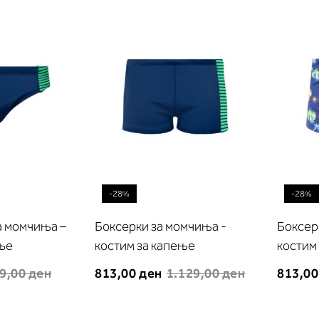
листа
листа
на
на
желби
желби
-28%
-28%
а момчиња –
Боксерки за момчиња -
Боксер
ење
костим за капење
костим
9,00 ден
813,00 ден
1.129,00 ден
813,00