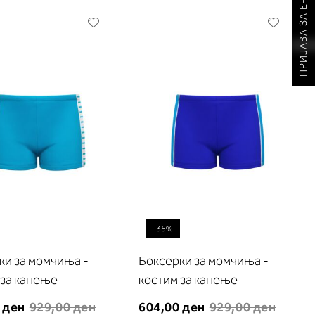
ПРИЈАВА ЗА Е-НОВОСТИ
Додади
Додади
во
во
листа
листа
на
на
желби
желби
-35%
ки за момчиња -
Боксерки за момчиња -
 за капење
костим за капење
 ден
929,00 ден
604,00 ден
929,00 ден