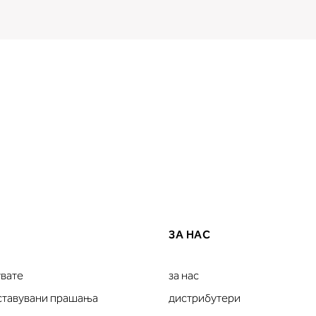
ЗА НАС
увате
за нас
оставувани прашања
дистрибутери