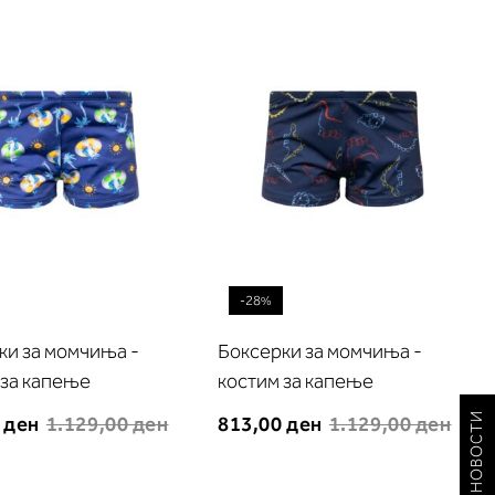
листа
листа
на
на
желби
желби
-28%
ки за момчиња -
Боксерки за момчиња -
 за капење
костим за капење
 ден
1.129,00 ден
813,00 ден
1.129,00 ден