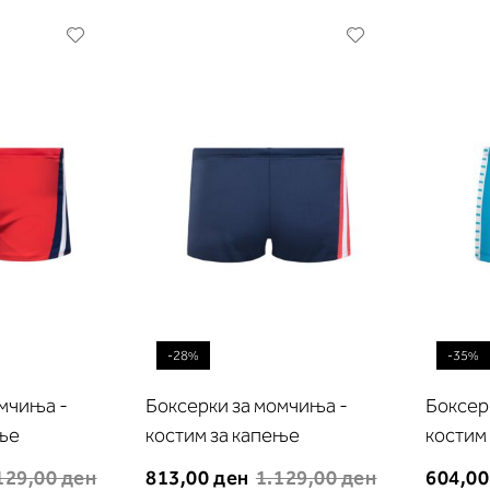
Додади
Додади
во
во
листа
листа
на
на
желби
желби
-28%
-35%
омчиња -
Боксерки за момчиња -
Боксер
ење
костим за капење
костим
129,00 ден
813,00 ден
1.129,00 ден
604,00