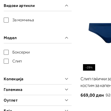
Видови артикли
За момчиња
Модел
Боксерки
Слип
-28%
Слип гаќички з
Колекција
костим за кап
Големина
669,00 ден
92
Оутлет
Боја