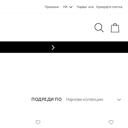
Приказни
MK
Најава
Креирајте сметка
Пре
ПОДРЕДИ ПО
Додади
Додади
во
во