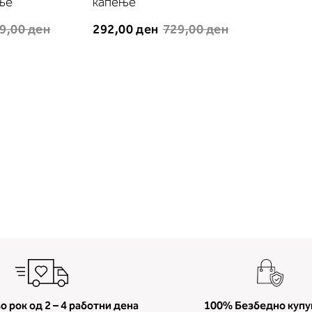
ење
капење
9,00 ден
292,00 ден
729,00 ден
о рок од 2 – 4 работни дена
100% Безбедно куп