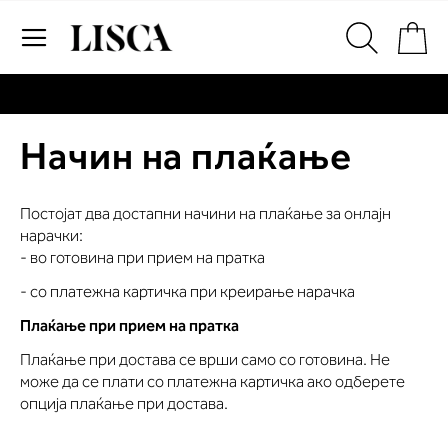
Skip
Пр
to
Content
# Внесете најмалку три знаци за пребарување
# Притиснете Enter за пребарување
Начин на плаќање
Постојат два достапни начини на плаќање за онлајн
нарачки:
- во готовина при прием на пратка
- со платежна картичка при креирање нарачка
Плаќање при прием на пратка
Плаќање при достава се врши само со готовина. Не
може да се плати со платежна картичка ако одберете
опција плаќање при достава.