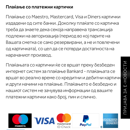
Плаќање со платежни картички
Плаќање со Maestro, Mastercard, Visa и Diners картички
издадени од сите банки. Доколку плаќате со картичка
треба да знаете дека секоја направена трансакција
подлежи на авторизација (период во кој парите на
Вашата сметка се само резервирани, а не и повлечени
од картичката), со цел да се потврди достапноста на
нарачаниот производ.
ПРИЈАВА ЗА Е-НОВОСТИ
Плаќањата со картички ќе се вршат преку безбеден
интернет систем за плаќање Bankard - плаќањата се
вршат во реално време со кредитни и дебитни картички
и други начини на плаќање. Плаќањето е безбедно и
нашиот систем не зачувува информации од вашите
платежни картички како број, пин и слично.