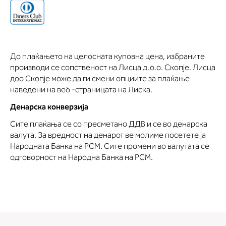
До плаќањето на целосната куповна цена, избраните
производи се сопственост на Лисца д.о.о. Скопје. Лисца
доо Скопје може да ги смени опциите за плаќање
наведени на веб -страницата на Лиска.
Денарска конверзија
Сите плаќања се со пресметано ДДВ и се во денарска
валута. За вредност на денарот ве молиме посетете ја
Народната Банка на РСМ. Сите промени во валутата се
одговорност на Народна Банка на РСМ.