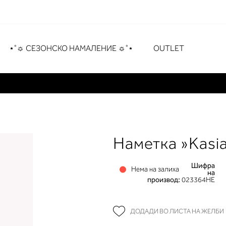
рување
# Притиснете Enter за пребарување
⋆˚☼ СЕЗОНСКО НАМАЛЕНИЕ ☼˚⋆
OUTLET
Наметка »Kasi
Шифра
Нема на залиха
на
производ:
023364HE
ДОДАДИ ВО ЛИСТА НА ЖЕЛБИ