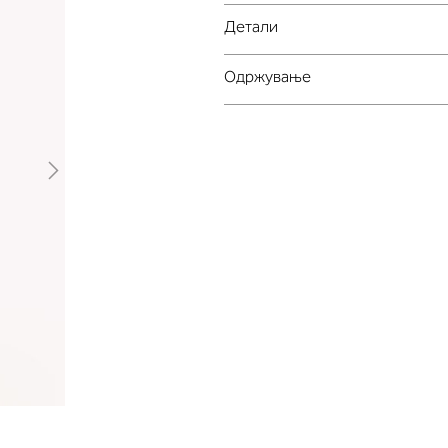
Детали
Oдржување