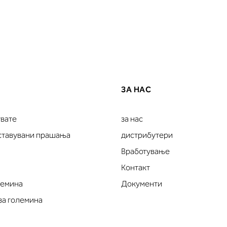
ЗА НАС
увате
за нас
оставувани прашања
дистрибутери
Вработување
Контакт
лемина
Документи
за големина