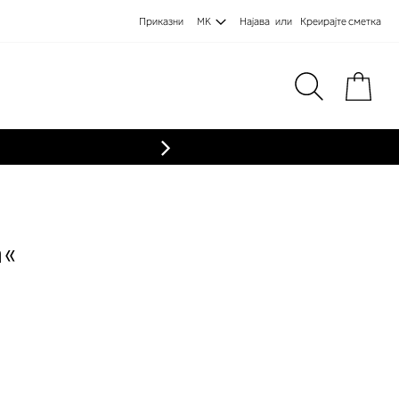
Приказни
MK
Најава
Креирајте сметка
Пре
a«