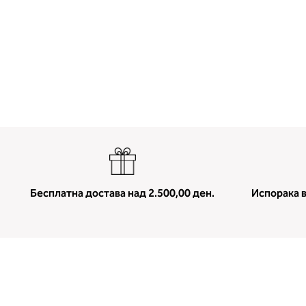
Skip
to
the
beginning
of
the
images
gallery
Бесплатна достава над 2.500,00 ден.
Испорака в