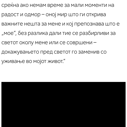
среќна ако немам време за мали моменти на
радост и одмор – оној мир што ги открива
важните нешта за мене и кој препознава што е
„мое“, без разлика дали тие се разбирливи за
светот околу мене или се совршени –
докажувањето пред светот го заменив со
уживање во мојот живот.“