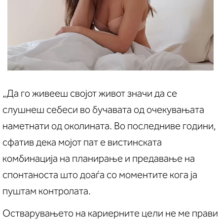
„Да го живееш својот живот значи да се
слушнеш себеси во бучавата од очекувањата
наметнати од околината. Во последниве години,
сфатив дека мојот пат е вистинската
комбинација на планирање и предавање на
спонтаноста што доаѓа со моментите кога ја
пуштам контролата.
Остварувањето на кариерните цели не ме прави