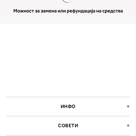
мерење (A, B...) - побарајте во
Можност за замена или рефундација на средства
колоната што сте ја одредиле с
мерењето на бистата.
ИНФО
СОВЕТИ