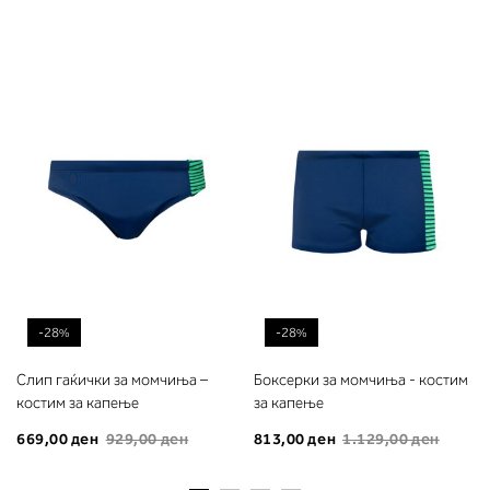
-28%
-28%
Слип гаќички за момчиња –
Боксерки за момчиња - костим
костим за капење
за капење
669,00 ден
929,00 ден
813,00 ден
1.129,00 ден