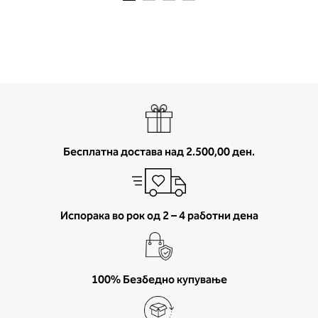
Бесплатна достава над 2.500,00 ден.
2. Обем на градите
Испорака во рок од 2 – 4 работни дена
Измерете го обемот на градите.
Ставете ја мерната лента преку
грбот на ниво на задното деколт
преку градите, на ниво на
брадавиците - до вдлабнатинат
100% Безбедно купување
помеѓу градите. Во делот 2 ќе
прочитате која длабочина на
корпата одговара на вашето