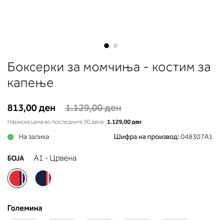
до вдлабнатината помеѓу градит
Во делот 2 ќе прочитате која
длабочина на корпата одговара 
вашето мерење (А, Б...) - побара
во колоната што сте ја одредиле
мерењето на бистата.
Skip
Боксерки за момчиња - костим за
to
the
капење
beginning
of
813,00 ден
1.129,00 ден
the
images
Најниска цена во последните 30 дена:
1.129,00 ден
gallery
На залиха
Шифра на производ:
048307A1
A1 - Црвена
БОЈА
Големина