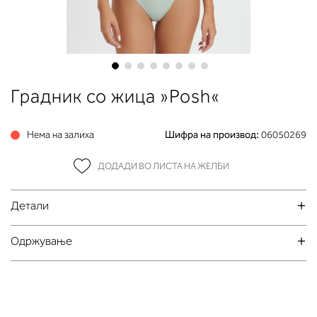
Skip
Градник со жица »Posh«
to
the
beginning
Нема на залиха
Шифра на производ:
06050269
of
the
ДОДАДИ ВО ЛИСТА НА ЖЕЛБИ
images
gallery
Детали
Oдржување