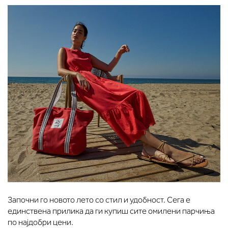
Започни го новото лето со стил и удобност. Сега е
единствена прилика да ги купиш сите омилени парчиња
по најдобри цени.