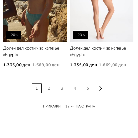
-20%
-20%
Долен дел костим за капење
Долен дел костим за капење
»Egypt«
»Egypt«
1.335,00 ден
1.669,00 ден
1.335,00 ден
1.669,00 ден
PAGE
Page
Продолжи
Моментално ја прегледувате страната
Page
Page
Page
Page
1
2
3
4
5
ПРИКАЖИ
НА СТРАНА