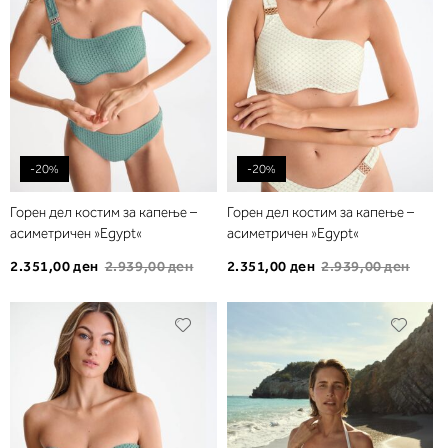
-20%
-20%
Горен дел костим за капење –
Горен дел костим за капење –
асиметричен »Egypt«
асиметричен »Egypt«
2.351,00 ден
2.939,00 ден
2.351,00 ден
2.939,00 ден
Додади
Дода
во
во
листа
листа
на
на
желби
желб