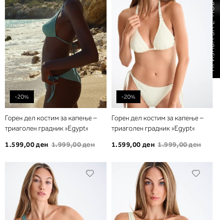
ПРИЈАВА ЗА Е-НОВОСТИ
желби
желб
-20%
-20%
Горен дел костим за капење –
Горен дел костим за капење –
триаголен градник »Egypt«
триаголен градник »Egypt«
1.599,00 ден
1.999,00 ден
1.599,00 ден
1.999,00 ден
Додади
Дода
во
во
листа
листа
на
на
желби
желб