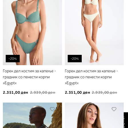
на
на
желби
желб
-20%
-20%
Горен дел костим за капење -
Горен дел костим за капење -
градник со пенести корпи
градник со пенести корпи
»Egypt«
»Egypt«
2.351,00 ден
2.939,00 ден
2.351,00 ден
2.939,00 ден
Додади
Дода
во
во
листа
листа
на
на