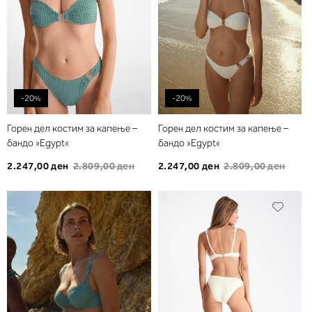
-20%
-20%
Горен дел костим за капење –
Горен дел костим за капење –
бандо »Egypt«
бандо »Egypt«
2.247,00 ден
2.809,00 ден
2.247,00 ден
2.809,00 ден
Додади
Дода
во
во
листа
листа
на
на
желби
желб