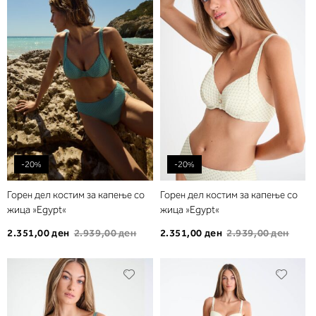
листа
листа
на
на
желби
желб
-20%
-20%
Горен дел костим за капење со
Горен дел костим за капење со
жица »Egypt«
жица »Egypt«
2.351,00 ден
2.939,00 ден
2.351,00 ден
2.939,00 ден
Додади
Дода
во
во
листа
листа