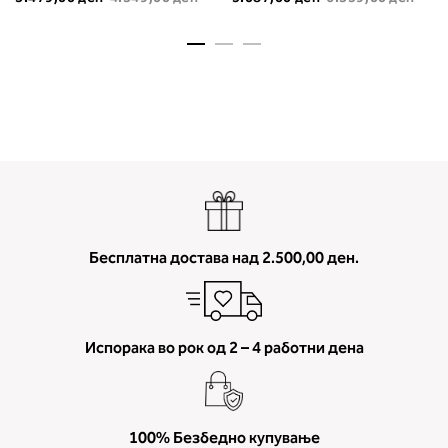
мерење (A, B...) - побарајте во
колоната што сте ја одредиле с
мерењето на бистата.
Бесплатна достава над 2.500,00 ден.
Испорака во рок од 2 – 4 работни дена
100% Безбедно купување