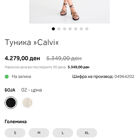
до вдлабнатината помеѓу градит
Во делот 2 ќе прочитате која
длабочина на корпата одговара 
вашето мерење (А, Б...) - побара
во колоната што сте ја одредиле
мерењето на бистата.
Skip
Туника »Calvi«
to
the
beginning
4.279,00 ден
5.349,00 ден
of
Најниска цена во последните 30 дена:
5.349,00 ден
the
На залиха
images
Шифра на производ:
04964202
gallery
02 - црна
БОЈА
Големина
S
M
L
XL