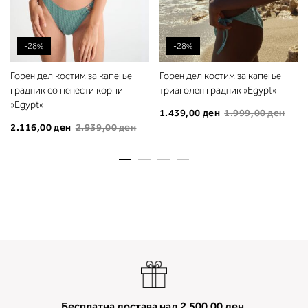
мерење (A, B...) - побарајте во
колоната што сте ја одредиле с
мерењето на бистата.
-28%
-28%
Горен дел костим за капење -
Горен дел костим за капење –
градник со пенести корпи
триаголен градник »Egypt«
»Egypt«
1.439,00 ден
1.999,00 ден
2.116,00 ден
2.939,00 ден
Бесплатна достава над 2.500,00 ден.