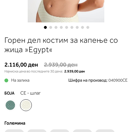
до вдлабнатината помеѓу градит
Во делот 2 ќе прочитате која
длабочина на корпата одговара 
вашето мерење (А, Б...) - побара
во колоната што сте ја одредиле
мерењето на бистата.
Skip
Горен дел костим за капење со
to
the
жица »Egypt«
beginning
of
2.116,00 ден
2.939,00 ден
the
Најниска цена во последните 30 дена:
2.939,00 ден
images
gallery
На залиха
Шифра на производ:
040900CE
CE - шлаг
БОЈА
Големина