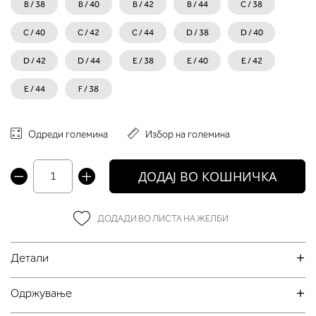
B / 38
B / 40
B / 42
B / 44
C / 38
C / 40
C / 42
C / 44
D / 38
D / 40
D / 42
D / 44
E / 38
E / 40
E / 42
E / 44
F / 38
Одреди големина
Избор на големина
ДОДАЈ ВО КОШНИЧКА
ДОДАДИ ВО ЛИСТА НА ЖЕЛБИ
Детали
Oдржување