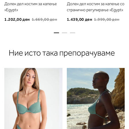
Долен дел костим за капење
Долен дел костим за капење со
»Egypt«
странично регулирање »Egypt«
1.202,00 ден
1.669,00 ден
1.439,00 ден
1.999,00 ден
Ние исто така препорачуваме
2. Обем на градите
Измерете го обемот на градите.
Ставете ја мерната лента преку
грбот на ниво на задното деколт
преку градите, на ниво на
брадавиците - до вдлабнатинат
помеѓу градите. Во делот 2 ќе
прочитате која длабочина на
корпата одговара на вашето