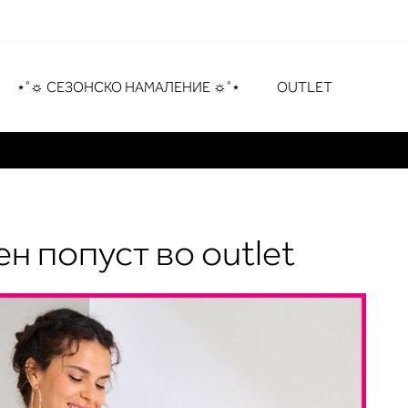
рување
# Притиснете Enter за пребарување
⋆˚☼ СЕЗОНСКО НАМАЛЕНИЕ ☼˚⋆
OUTLET
 попуст во outlet