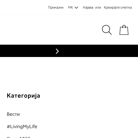
Приказни
MK
Најава
Креирајте сметка
Пре
Категорија
Вести
#LivingMyLife