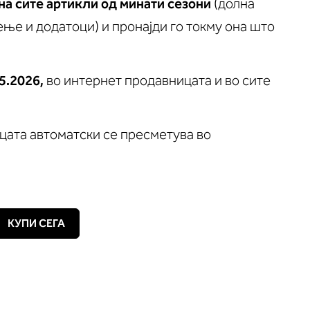
на сите артикли од минати сезони
(долна
ење и додатоци) и пронајди го токму она што
05.2026,
во интернет продавницата и во сите
цата автоматски се пресметува во
КУПИ СЕГА