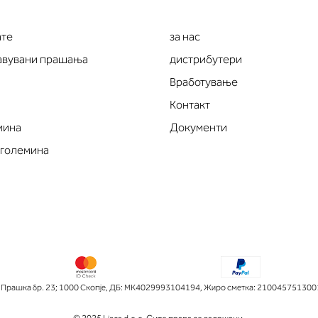
ате
за нас
тавувани прашања
дистрибутери
Вработување
Контакт
мина
Документи
 големина
рашка бр. 23; 1000 Скопје
,
ДБ: МК4029993104194
,
Жиро сметка: 210045751300