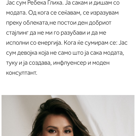
Јас сум Ребека Глиха. Ја сакам и дишам со
модата. Од кога се сеќавам, се изразувам
преку облеката,не постои ден добриот
стајлинг да не ми го разубави и да ме
исполни со енергија. Кога ќе сумирам се: Јас
сум девојка која не само што ја сака модата,
туку и ја создава, инфлуенсер и моден
консултант.