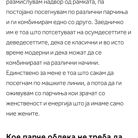
размислувам надвор од рамката, па
постојано посегнувам по различни парчиња
и ги комбинирам едно со друго. Заедничко
им е тоа што потсетуваат на осумдесеттите и
деведесеттите, дека се класични и во исто
време модерни и дека можат да се
комбинираат на различни начини.
Единствено за мене е тоа што сакам да
посегнам по машките линии, а потоа да ги
оживувам со парчиња кои зрачат со
женственост и енергија што ја имаме само
ние жените.
Кое парче облека не треба да