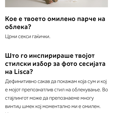
Кое е твоето омилено парче на
облека?
Црни секси гаќички.
Што го инспирираше твојот
стилски избор за фото сесијата
на Lisca?
Дефинитивно сакав да покажам која сум и кој
е мојот препознатлив стил на облекување. Во
стајлингот може да препознаеме многу
винтиџ шмек кој моментално ми е омилен.