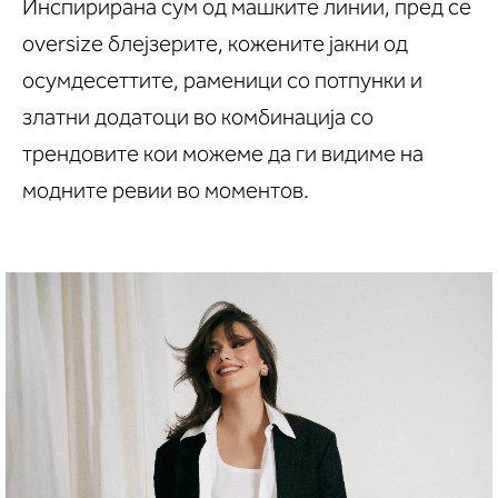
Инспирирана сум од машките линии, пред се
oversize блејзерите, кожените јакни од
осумдесеттите, раменици со потпунки и
златни додатоци во комбинација со
трендовите кои можеме да ги видиме на
модните ревии во моментов.