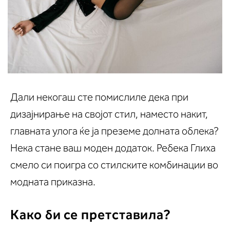
Дали некогаш сте помислиле дека при
дизајнирање на својот стил, наместо накит,
главната улога ќе ја преземе долната облека?
Нека стане ваш моден додаток. Ребека Глиха
смело си поигра со стилските комбинации во
модната приказна.
Како би се претставила?