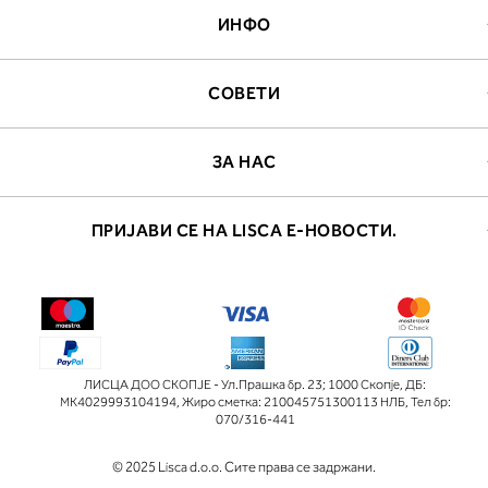
ИНФО
СОВЕТИ
ЗА НАС
ПРИЈАВИ СЕ НА LISCA Е-НОВОСТИ.
ЛИСЦА ДОО СКОПЈЕ - Ул.Прашка бр. 23; 1000 Скопје
,
ДБ:
МК4029993104194
,
Жиро сметка: 210045751300113 НЛБ
,
Тел бр:
070/316-441
© 2025 Lisca d.o.o. Сите права се задржани.