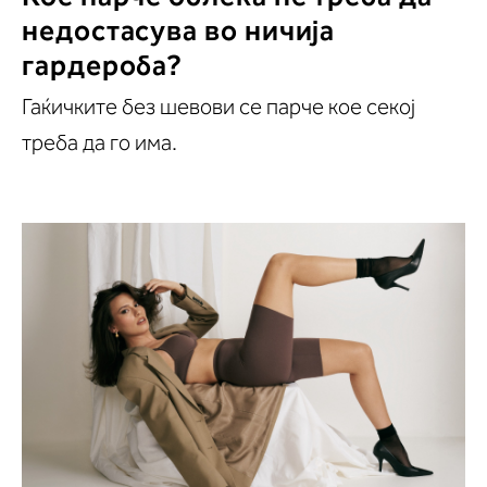
недостасува во ничија
гардероба?
Гаќичките без шевови се парче кое секој
треба да го има.