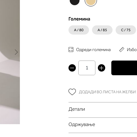
Големина
A / 80
A / 85
C / 75
Одреди големина
Избо
ДОДАДИ ВО ЛИСТА НА ЖЕЛБИ
Детали
Oдржување