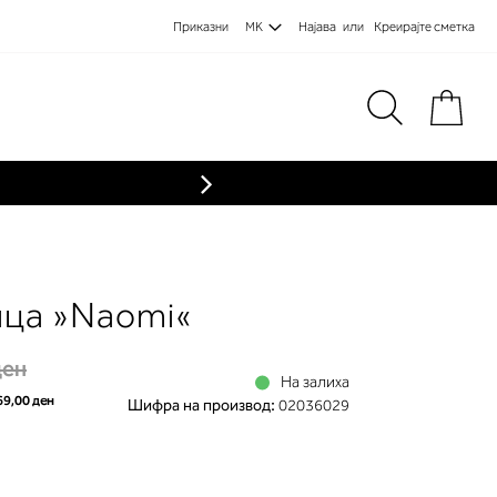
Приказни
MK
Најава
Креирајте сметка
Пре
ица »Naomi«
ден
На залиха
69,00 ден
Шифра на производ:
02036029