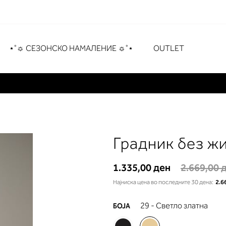
рување
# Притиснете Enter за пребарување
⋆˚☼ СЕЗОНСКО НАМАЛЕНИЕ ☼˚⋆
OUTLET
Градник без ж
1.335,00 ден
2.669,00 
Најниска цена во последните 30 дена:
2.6
29 - Светло златна
БОЈА