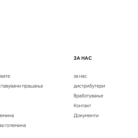
ЗА НАС
увате
за нас
оставувани прашања
дистрибутери
Вработување
Контакт
лемина
Документи
за големина