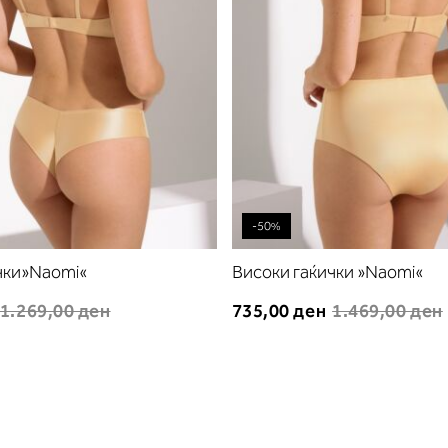
-50%
чки»Naomi«
Високи гаќички »Naomi«
1.269,00 ден
735,00 ден
1.469,00 ден
е