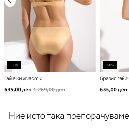
-50%
-50%
Гаќички »Naomi«
Бразил гаќи
635,00 ден
1.269,00 ден
635,00 ден
Ние исто така препорачувам