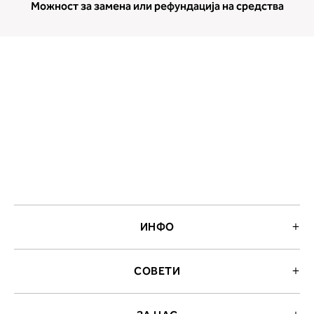
Можност за замена или рефундација на средства
мерење (A, B...) - побарајте во
колоната што сте ја одредиле с
мерењето на бистата.
ИНФО
СОВЕТИ