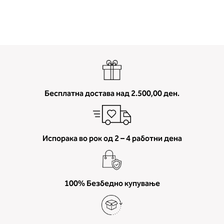
Бесплатна достава над 2.500,00 ден.
2. Обем на градите
Испорака во рок од 2 – 4 работни дена
Измерете го обемот на градите.
Ставете ја мерната лента преку
грбот на ниво на задното деколт
преку градите, на ниво на
100% Безбедно купување
брадавиците - до вдлабнатинат
помеѓу градите. Во делот 2 ќе
прочитате која длабочина на
корпата одговара на вашето