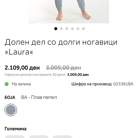
до вдлабнатината помеѓу градит
Во делот 2 ќе прочитате која
длабочина на корпата одговара 
вашето мерење (А, Б...) - побара
во колоната што сте ја одредиле
мерењето на бистата.
Skip
Долен дел со долги ногавици
to
the
»Laura«
beginning
of
2.109,00 ден
3.009,00 ден
the
Најниска цена во последните 30 дена:
3.009,00 ден
images
gallery
На залиха
Шифра на производ:
023381BA
BA - Плав пепел
БОЈА
Големина