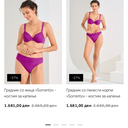
-37%
-37%
Градник со жица »Sorrento« -
Градник со пенести корпи
костим за капење
»Sorrento« - костим за капење
1.681,00 ден
2.669,00 ден
1.681,00 ден
2.669,00 ден