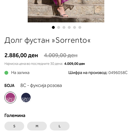
до вдлабнатината помеѓу градит
Во делот 2 ќе прочитате која
длабочина на корпата одговара 
вашето мерење (А, Б...) - побара
во колоната што сте ја одредиле
мерењето на бистата.
Skip
Долг фустан »Sorrento«
to
the
beginning
2.886,00 ден
4.009,00 ден
of
Најниска цена во последните 30 дена:
4.009,00 ден
the
На залиха
images
Шифра на производ:
0496058C
gallery
8C - фуксија розова
БОЈА
Големина
S
M
L