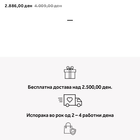
мерење (A, B...) - побарајте во
2.886,00 ден
4.009,00 ден
колоната што сте ја одредиле с
мерењето на бистата.
Бесплатна достава над 2.500,00 ден.
Испорака во рок од 2 – 4 работни дена