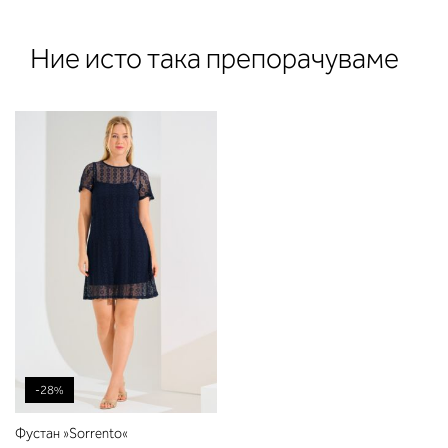
Ние исто така препорачуваме
2. Обем на градите
Измерете го обемот на градите.
Ставете ја мерната лента преку
грбот на ниво на задното деколт
преку градите, на ниво на
брадавиците - до вдлабнатинат
-28%
помеѓу градите. Во делот 2 ќе
прочитате која длабочина на
Фустан »Sorrento«
корпата одговара на вашето