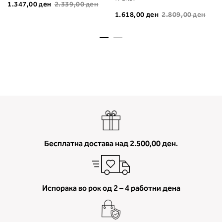
1.347,00 ден
2.339,00 ден
мерење (A, B...) - побарајте во
1.618,00 ден
2.809,00 ден
колоната што сте ја одредиле с
мерењето на бистата.
Бесплатна достава над 2.500,00 ден.
Испорака во рок од 2 – 4 работни дена