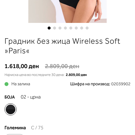
до вдлабнатината помеѓу градит
Во делот 2 ќе прочитате која
длабочина на корпата одговара 
вашето мерење (А, Б...) - побара
во колоната што сте ја одредиле
мерењето на бистата.
Skip
Градник без жица Wireless Soft
to
the
»Paris«
beginning
of
1.618,00 ден
2.809,00 ден
the
images
Најниска цена во последните 30 дена:
2.809,00 ден
gallery
На залиха
Шифра на производ:
02039902
02 - црна
БОЈА
Големина
C / 75