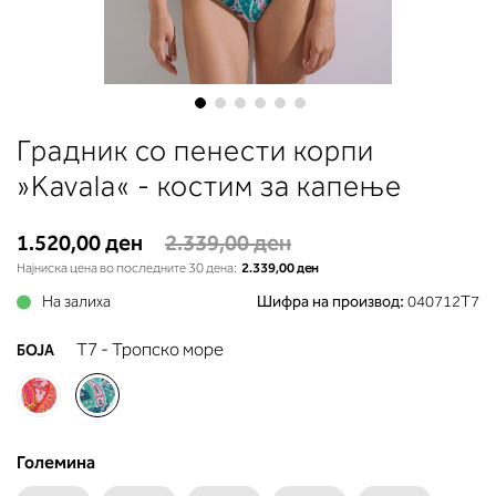
до вдлабнатината помеѓу градит
Во делот 2 ќе прочитате која
длабочина на корпата одговара 
вашето мерење (А, Б...) - побара
во колоната што сте ја одредиле
мерењето на бистата.
Skip
Градник со пенести корпи
to
the
»Kavala« - костим за капење
beginning
of
1.520,00 ден
2.339,00 ден
the
Најниска цена во последните 30 дена:
2.339,00 ден
images
gallery
На залиха
Шифра на производ:
040712T7
T7 - Тропско море
БОЈА
Големина