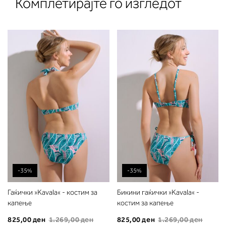
Комплетирајте го изгледот
-35%
-35%
Гаќички »Kavala« - костим за
Бикини гаќички »Kavala« -
капење
костим за капење
825,00 ден
1.269,00 ден
825,00 ден
1.269,00 ден