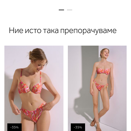
Ние исто така препорачуваме
2. Обем на градите
Измерете го обемот на градите.
Ставете ја мерната лента преку
грбот на ниво на задното деколт
преку градите, на ниво на
брадавиците - до вдлабнатинат
помеѓу градите. Во делот 2 ќе
прочитате која длабочина на
-35%
-35%
корпата одговара на вашето