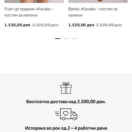
мерење (A, B...) - побарајте во
Push-up градник »Kavala« -
Bando »Kavala« - костим за
колоната што сте ја одредиле с
костим за капење
капење
мерењето на бистата.
1.520,00 ден
2.339,00 ден
1.520,00 ден
2.339,00 ден
Бесплатна достава над 2.500,00 ден.
Испорака во рок од 2 – 4 работни дена