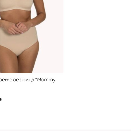
доење без жица "Mommy
ен