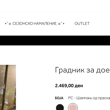
рување
# Притиснете Enter за пребарување
⋆˚☼ СЕЗОНСКО НАМАЛЕНИЕ ☼˚⋆
OUTLET
Градник за до
2.469,00 ден
PC - Шампањ од праск
БОЈА