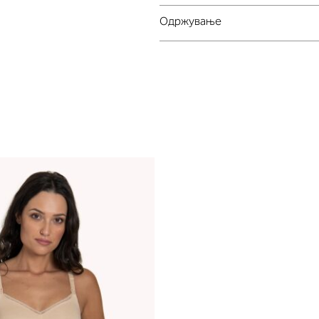
Oдржување
е