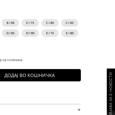
B / 90
C / 75
C / 80
C / 85
D / 85
D / 90
E / 75
E / 80
р на големина
ПРИЈАВА ЗА Е-НОВОСТИ
ДОДАЈ ВО КОШНИЧКА