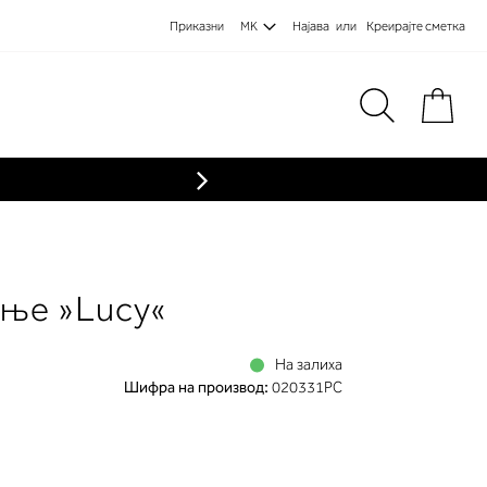
Приказни
MK
Најава
Креирајте сметка
Пре
ење »Lucy«
На залиха
Шифра на производ:
020331PC
а