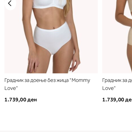
Градник за доење без жица "Mommy
Градник за 
Love"
Love"
1.739,00 ден
1.739,00 д