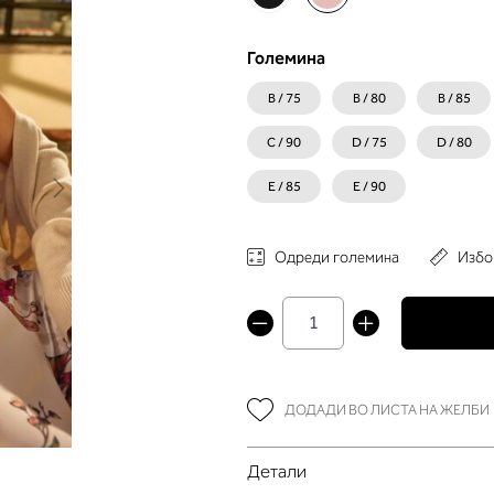
Големина
B / 75
B / 80
B / 85
C / 90
D / 75
D / 80
E / 85
E / 90
Одреди големина
Избо
ДОДАДИ ВО ЛИСТА НА ЖЕЛБИ
Детали