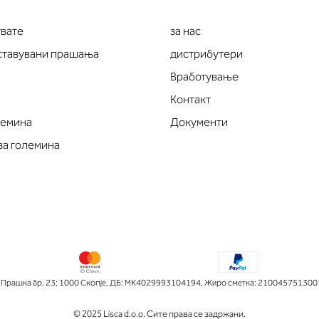
увате
за нас
оставувани прашања
дистрибутери
Вработување
Контакт
лемина
Документи
за големина
рашка бр. 23; 1000 Скопје
,
ДБ: МК4029993104194
,
Жиро сметка: 210045751300
© 2025 Lisca d.o.o. Сите права се задржани.