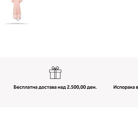
Skip
to
the
beginning
of
the
images
gallery
Бесплатна достава над 2.500,00 ден.
Испорака в