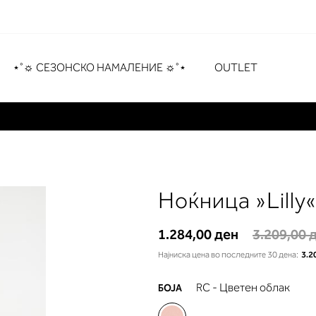
рување
# Притиснете Enter за пребарување
⋆˚☼ СЕЗОНСКО НАМАЛЕНИЕ ☼˚⋆
OUTLET
Ноќница »Lilly
1.284,00 ден
3.209,00 
Најниска цена во последните 30 дена:
3.2
RC - Цветен облак
БОЈА