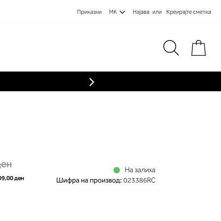
Приказни
MK
Најава
Креирајте сметка
Пре
«
ден
На залиха
09,00 ден
Шифра на производ:
023386RC