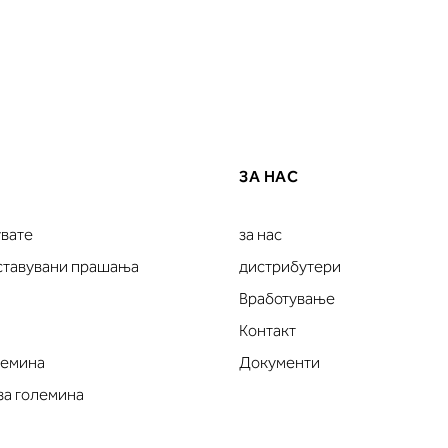
ЗА НАС
увате
за нас
оставувани прашања
дистрибутери
Вработување
Контакт
лемина
Документи
за големина