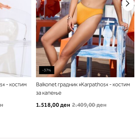
-37%
s« - костим
Balkonet градник »Karpathos« - костим
за капење
ен
1.518,00 ден
2.409,00 ден