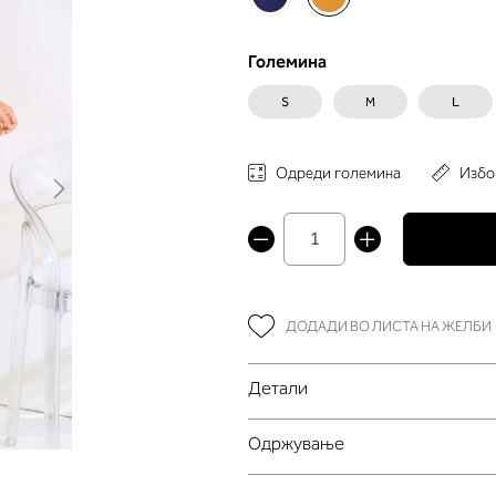
Големина
S
M
L
Одреди големина
Избо
ДОДАДИ ВО ЛИСТА НА ЖЕЛБИ
Детали
Oдржување