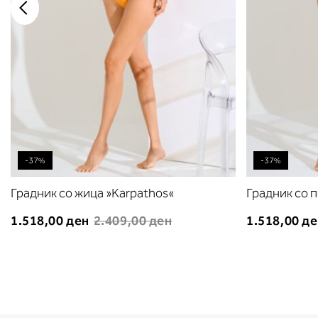
-37%
-37%
Градник со жица »Karpathos«
Градник со 
1.518,00 ден
2.409,00 ден
1.518,00 д