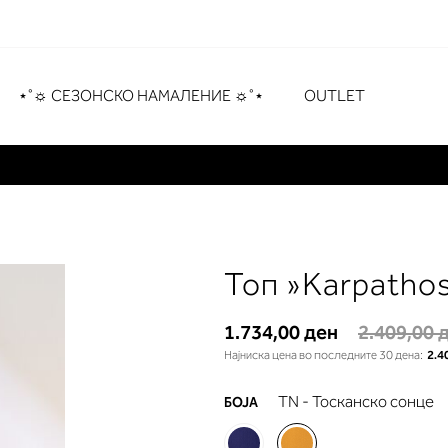
рување
# Притиснете Enter за пребарување
⋆˚☼ СЕЗОНСКО НАМАЛЕНИЕ ☼˚⋆
OUTLET
Топ »Karpatho
1.734,00 ден
2.409,00 
Најниска цена во последните 30 дена:
2.4
TN - Тосканско сонце
БОЈА