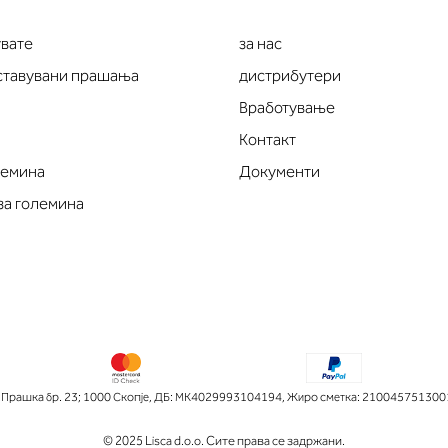
увате
за нас
оставувани прашања
дистрибутери
Вработување
Контакт
лемина
Документи
за големина
рашка бр. 23; 1000 Скопје
,
ДБ: МК4029993104194
,
Жиро сметка: 210045751300
© 2025 Lisca d.o.o. Сите права се задржани.