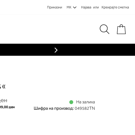
Приказни
MK
Најава
Креирајте сметка
Пре
s«
ден
На залиха
09,00 ден
Шифра на производ:
049582TN