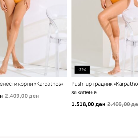
-37%
пенести корпи »Karpathos«
Push-up градник »Karpatho
за капење
ен
2.409,00 ден
1.518,00 ден
2.409,00 д