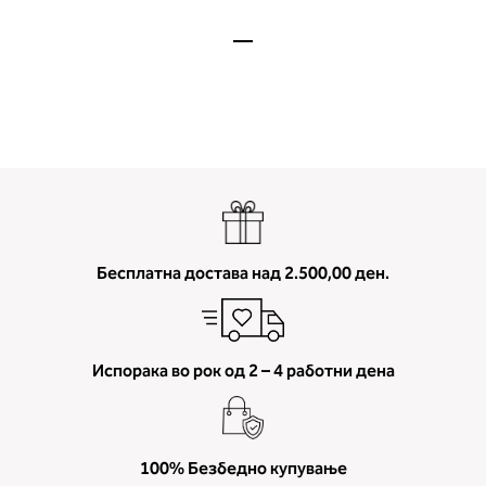
мерење (A, B...) - побарајте во
колоната што сте ја одредиле с
мерењето на бистата.
Бесплатна достава над 2.500,00 ден.
Испорака во рок од 2 – 4 работни дена
100% Безбедно купување