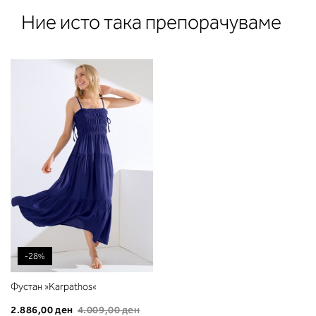
Ние исто така препорачуваме
2. Обем на градите
Измерете го обемот на градите.
Ставете ја мерната лента преку
грбот на ниво на задното деколт
преку градите, на ниво на
-28%
брадавиците - до вдлабнатинат
помеѓу градите. Во делот 2 ќе
Фустан »Karpathos«
прочитате која длабочина на
2.886,00 ден
4.009,00 ден
корпата одговара на вашето