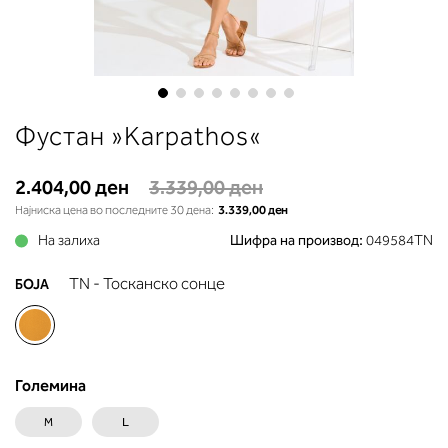
до вдлабнатината помеѓу градит
Во делот 2 ќе прочитате која
длабочина на корпата одговара 
вашето мерење (А, Б...) - побара
во колоната што сте ја одредиле
мерењето на бистата.
Skip
Фустан »Karpathos«
to
the
beginning
2.404,00 ден
3.339,00 ден
of
Најниска цена во последните 30 дена:
3.339,00 ден
the
На залиха
Шифра на производ:
049584TN
images
gallery
TN - Тосканско сонце
БОЈА
Големина
M
L