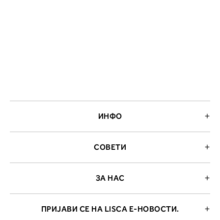
ИНФО
2. Обем на градите
СОВЕТИ
Измерете го обемот на градите.
Ставете ја мерната лента преку
грбот на ниво на задното деколт
ЗА НАС
преку градите, на ниво на
брадавиците - до вдлабнатинат
помеѓу градите. Во делот 2 ќе
прочитате која длабочина на
ПРИЈАВИ СЕ НА LISCA Е-НОВОСТИ.
корпата одговара на вашето