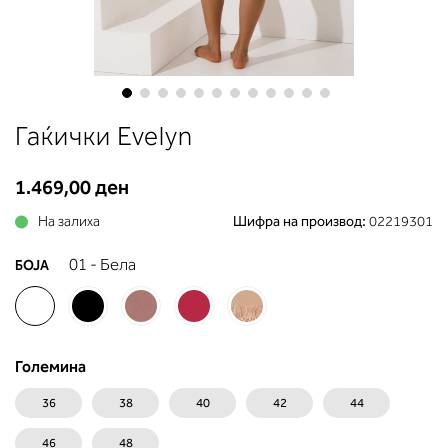
до вдлабнатината помеѓу градит
Во делот 2 ќе прочитате која
длабочина на корпата одговара 
вашето мерење (А, Б...) - побара
во колоната што сте ја одредиле
мерењето на бистата.
Skip
Гаќички Evelyn
to
the
beginning
1.469,00 ден
of
На залиха
Шифра на производ:
02219301
the
images
01 - Бела
БОЈА
gallery
Големина
36
38
40
42
44
46
48