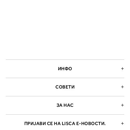
ИНФО
2. Обем на градите
СОВЕТИ
Измерете го обемот на градите.
Ставете ја мерната лента преку
грбот на ниво на задното деколт
ЗА НАС
преку градите, на ниво на
брадавиците - до вдлабнатинат
помеѓу градите. Во делот 2 ќе
прочитате која длабочина на
ПРИЈАВИ СЕ НА LISCA Е-НОВОСТИ.
корпата одговара на вашето