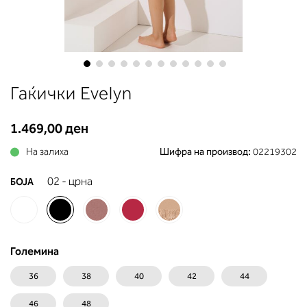
до вдлабнатината помеѓу градит
Во делот 2 ќе прочитате која
длабочина на корпата одговара 
вашето мерење (А, Б...) - побара
во колоната што сте ја одредиле
мерењето на бистата.
Skip
Гаќички Evelyn
to
the
beginning
1.469,00 ден
of
На залиха
Шифра на производ:
02219302
the
images
02 - црна
БОЈА
gallery
Големина
36
38
40
42
44
46
48