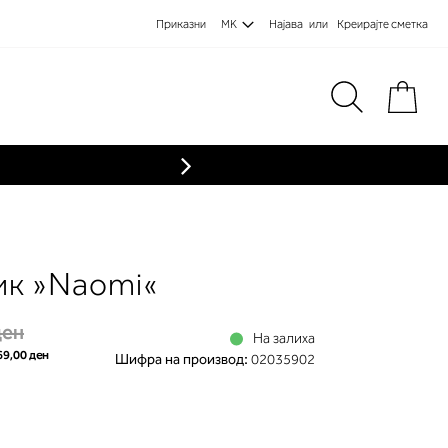
Приказни
MK
Најава
Креирајте сметка
Пре
ик »Naomi«
ден
На залиха
69,00 ден
Шифра на производ:
02035902