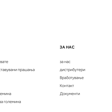
ЗА НАС
увате
за нас
оставувани прашања
дистрибутери
Вработување
Контакт
лемина
Документи
за големина