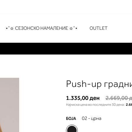
рување
# Притиснете Enter за пребарување
⋆˚☼ СЕЗОНСКО НАМАЛЕНИЕ ☼˚⋆
OUTLET
Push-up градн
1.335,00 ден
2.669,00 
Најниска цена во последните 30 дена:
2.6
02 - црна
БОЈА