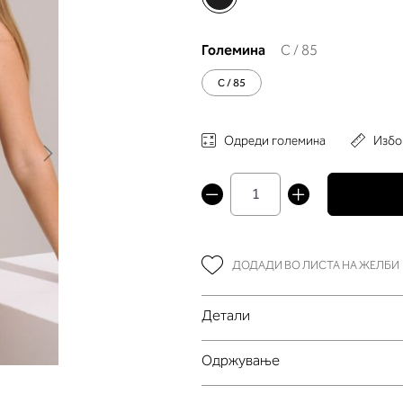
Големина
C / 85
C / 85
Одреди големина
Избо
ДОДАДИ ВО ЛИСТА НА ЖЕЛБИ
Детали
Oдржување