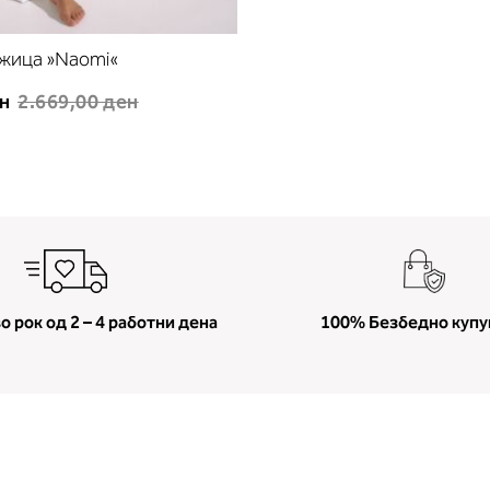
 жица »Naomi«
ен
2.669,00 ден
о рок од 2 – 4 работни дена
100% Безбедно куп