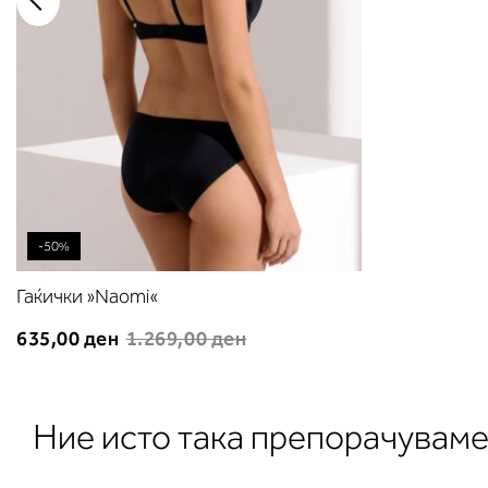
-50%
Гаќички »Naomi«
635,00 ден
1.269,00 ден
Ние исто така препорачувам