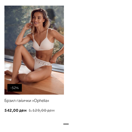
-52%
Брзил гаќички »Ophelia«
542,00 ден
1.129,00 ден