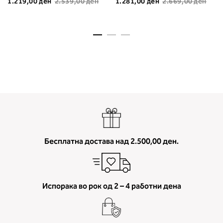
1.219,00 ден
2.539,00 ден
1.281,00 ден
2.669,00 ден
мерење (A, B...) - побарајте во
колоната што сте ја одредиле с
мерењето на бистата.
Бесплатна достава над 2.500,00 ден.
Испорака во рок од 2 – 4 работни дена