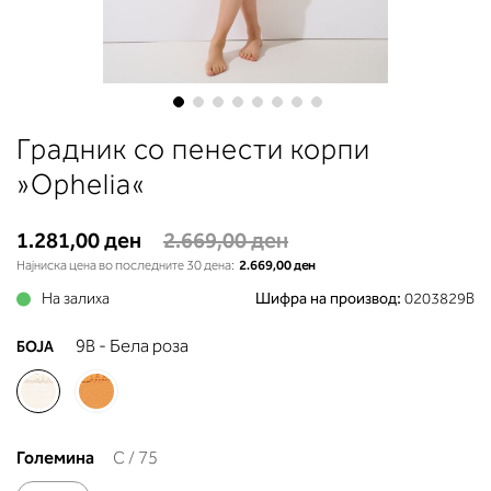
до вдлабнатината помеѓу градит
Во делот 2 ќе прочитате која
длабочина на корпата одговара 
вашето мерење (А, Б...) - побара
во колоната што сте ја одредиле
мерењето на бистата.
Skip
Градник со пенести корпи
to
the
»Ophelia«
beginning
of
1.281,00 ден
2.669,00 ден
the
Најниска цена во последните 30 дена:
2.669,00 ден
images
gallery
На залиха
Шифра на производ:
0203829B
9B - Бела роза
БОЈА
Големина
C / 75