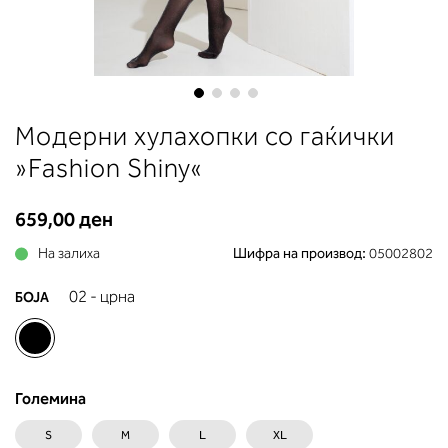
до вдлабнатината помеѓу градит
Во делот 2 ќе прочитате која
длабочина на корпата одговара 
вашето мерење (А, Б...) - побара
во колоната што сте ја одредиле
мерењето на бистата.
Skip
Модерни хулахопки со гаќички
to
the
»Fashion Shiny«
beginning
of
659,00 ден
the
images
На залиха
Шифра на производ:
05002802
gallery
02 - црна
БОЈА
Големина
S
M
L
XL