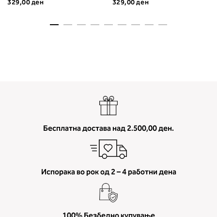
329,00 ден
329,00 ден
мерење (A, B...) - побарајте во
колоната што сте ја одредиле с
мерењето на бистата.
Бесплатна достава над 2.500,00 ден.
Испорака во рок од 2 – 4 работни дена
100% Безбедно купување