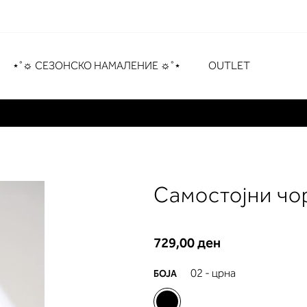
рување
# Притиснете Enter за пребарување
⋆˚☼ СЕЗОНСКО НАМАЛЕНИЕ ☼˚⋆
OUTLET
Самостојни чо
729,00 ден
02 - црна
БОЈА