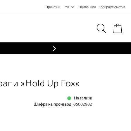
Приказни
MK
Најава
Креирајте сметка
Пре
рапи »Hold Up Fox«
На залиха
Шифра на производ:
05002902