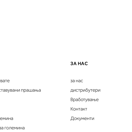
ЗА НАС
увате
за нас
оставувани прашања
дистрибутери
Вработување
Контакт
лемина
Документи
за големина