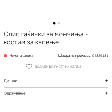
Skip
Слип гаќички за момчиња -
to
the
костим за капење
beginning
of
Нема на залиха
Шифра на производ:
04829181
the
images
ДОДАДИ ВО ЛИСТА НА ЖЕЛБИ
gallery
Детали
Oдржување