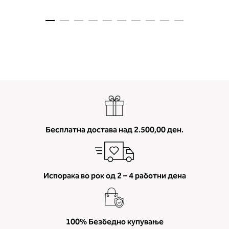
мерење (A, B...) - побарајте во
колоната што сте ја одредиле с
мерењето на бистата.
Бесплатна достава над 2.500,00 ден.
Испорака во рок од 2 – 4 работни дена
100% Безбедно купување