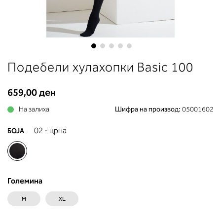
до вдлабнатината помеѓу градит
Во делот 2 ќе прочитате која
длабочина на корпата одговара 
вашето мерење (А, Б...) - побара
во колоната што сте ја одредиле
мерењето на бистата.
Skip
Подебели хулахопки Basic 100
to
the
beginning
659,00 ден
of
На залиха
Шифра на производ:
05001602
the
images
02 - црна
БОЈА
gallery
Големина
M
XL