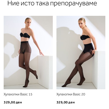
Ние исто така препорачуваме
2. Обем на градите
Измерете го обемот на градите.
Ставете ја мерната лента преку
грбот на ниво на задното деколт
преку градите, на ниво на
брадавиците - до вдлабнатинат
Хулахопки Basic 15
Хулахопки Basic 20
помеѓу градите. Во делот 2 ќе
329,00 ден
329,00 ден
прочитате која длабочина на
корпата одговара на вашето